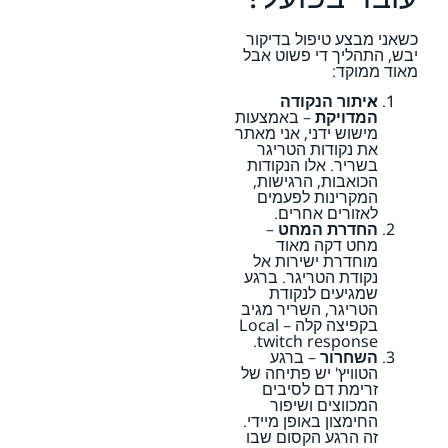
כשאני מבצע טיפול בדיקור
יבש, התהליך די פשוט אבל
מאוד ממוקד:
איתור הנקודה
המדויקת
– באמצעות
מישוש ידני, אני מאתר
את נקודות הטריגר
בשריר. אלו הנקודות
הכואבות, הרגישות,
המקרינות לפעמים
לאזורים אחרים.
החדרת המחט
–
מחט דקה מאוד
מוחדרת ישירות אל
נקודת הטריגר. ברגע
שמגיעים לנקודת
הטריגר, השריר מגיב
בקפיצה קלה – Local
twitch response.
השחרור
– ברגע
הטוויץ' יש פתיחה של
זרימת דם לסיבים
המכווצים ושיפור
החימצון באופן מיידי.
זה הרגע הקסום שבו