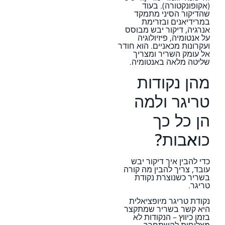
(אקופונקטורה). בעוד
שהדיקור הסיני מתמקד
במרידיאנים ובזרימת
אנרגיה, דיקור יבש מבוסס
על אנטומיה, פיזיולוגיה
ועקרונות מכאניים. הוא חודר
אל עומק השריר ומצריך
שליטה מלאה באנטומיה.
מהן נקודות
טריגר ולמה
הן כל כך
כואבות?
כדי להבין איך דיקור יבש
עובד, צריך להבין מה קורה
בשריר כשנוצרת נקודת
טריגר.
נקודת טריגר מיופציאלית
היא קשר בשריר שמתקצר
בזמן כיווץ – הנקודות לא
מצליחות להשתחרר