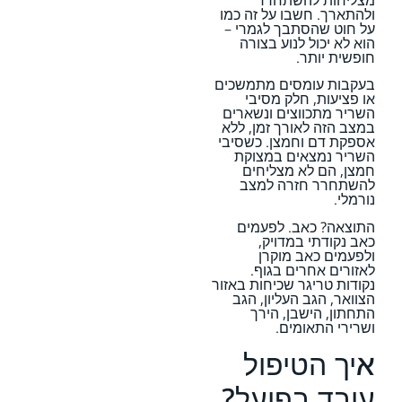
ולהתארך. חשבו על זה כמו
על חוט שהסתבך לגמרי –
הוא לא יכול לנוע בצורה
חופשית יותר.
בעקבות עומסים מתמשכים
או פציעות, חלק מסיבי
השריר מתכווצים ונשארים
במצב הזה לאורך זמן, ללא
אספקת דם וחמצן. כשסיבי
השריר נמצאים במצוקת
חמצן, הם לא מצליחים
להשתחרר חזרה למצב
נורמלי.
התוצאה? כאב. לפעמים
כאב נקודתי במדויק,
ולפעמים כאב מוקרן
לאזורים אחרים בגוף.
נקודות טריגר שכיחות באזור
הצוואר, הגב העליון, הגב
התחתון, הישבן, הירך
ושרירי התאומים.
איך הטיפול
עובד בפועל?