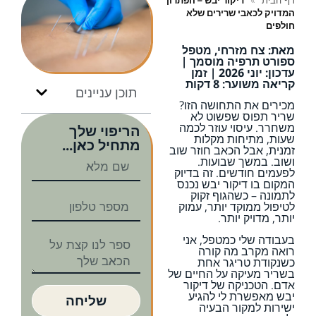
דף הבית
»
דיקור יבש – הפתרון
המדויק לכאבי שרירים שלא
חולפים
מאת: צח מזרחי, מטפל
ספורט תרפיה מוסמך |
עדכון: יוני 2026 | זמן
קריאה משוער: 8 דקות
תוכן עניינים
מכירים את התחושה הזו?
שריר תפוס שפשוט לא
משחרר. עיסוי עוזר לכמה
הריפוי שלך
שעות, מתיחות מקלות
מתחיל כאן...
זמנית, אבל הכאב חוזר שוב
ושוב. במשך שבועות.
לפעמים חודשים. זה בדיוק
המקום בו דיקור יבש נכנס
לתמונה – כשהגוף זקוק
לטיפול ממוקד יותר, עמוק
יותר, מדויק יותר.
בעבודה שלי כמטפל, אני
רואה מקרב מה קורה
כשנקודת טריגר אחת
בשריר מעיקה על החיים של
אדם. הטכניקה של דיקור
יבש מאפשרת לי להגיע
שליחה
ישירות למקור הבעיה