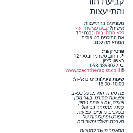
קביעת תור
והתייעצות
מעוניינים בהתייעצות
אישית?
קבעו פגישת ייעוץ
ללא התחייבות
ונבנה יחד
את התוכנית הטיפולית
המתאימה לכם.
פרטי קשר:
📍 רחוב טשרניחובסקי 12,
ראשון לציון
📞 058-4893022
www.tzachtherapist.co.il
🌐
שעות פעילות:
ימים א'–ה':
10:00–18:00
צח מזרחי הוא מטפל בכאב
ופציעות ספורט, בוגר מכון
וינגייט, עם 5 שנות ניסיון
קליני. מתמחה בטיפול
בכאבים כרוניים, פציעות
ספורט ופתולוגיות של
מערכת השלד והשרירים.
המאמר מיועד למטרות