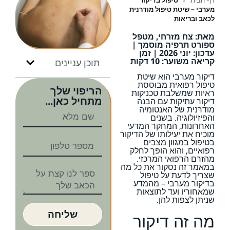
דף הבית
»
טיפול בדיקור
מערבי – שיטת טיפול מודרנית
לכאב ובריאות
מאת: צח מזרחי, מטפל
ספורט תרפיה מוסמך |
עדכון: יוני 2026 | זמן
קריאה משוער: 10 דקות
תוכן עניינים
דיקור מערבי הוא שיטת
טיפול רפואית מבוססת
הריפוי שלך
ראיות שמשלבת טכניקות
מתחיל כאן...
דיקור עתיקות עם הבנה
מודרנית של האנטומיה
והפיזיולוגיה. בשנים
האחרונות, המחקר המדעי
מוכיח את יעילותו של הדיקור
בטיפול במגוון מצבים
רפואיים, והוא הופך לחלק
מהזרם הרפואי המרכזי.
במאמר זה נסקור את כל מה
שצריך לדעת על טיפול
בדיקור מערבי – מהמדע
שמאחוריו ועד לתוצאות
שניתן לצפות להן.
שליחה
מה זה דיקור