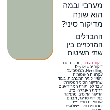
מערבי ובמה
הוא שונה
מדיקור סיני?
ההבדלים
המרכזיים בין
שתי השיטות
דיקור מערבי
, המכונה גם
דיקור יבש או Dry
Needling, מבוסס על
עקרונות האנטומיה
והפיזיולוגיה המערבית. בעוד
שהדיקור הסיני המסורתי
עובד לפי תורת המרידיאנים
וזרימת האנרגיה (צ'י),
הדיקור המערבי מתמקד
בנקודות טריגר, מבנים
אנטומיים ספציפיים
ומנגנונים נוירופיזיולוגיים
מוכחים.