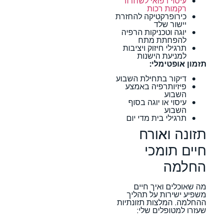
עיסוי רפואי לשחרור
רקמות רכות
כירופרקטיקה להחזרת
יישור שלד
יוגה וטכניקות הרפיה
להפחתת מתח
תרגילי חיזוק ויציבות
למניעת הישנות
תזמון אופטימלי:
דיקור בתחילת השבוע
פיזיותרפיה באמצע
השבוע
עיסוי או יוגה בסוף
השבוע
תרגילי בית מדי יום
תזונה ואורח
חיים תומכי
החלמה
מה שאוכלים ואיך חיים
משפיע ישירות על תהליך
ההחלמה. המלצות תזונתיות
שעזרו למטופלים שלי: