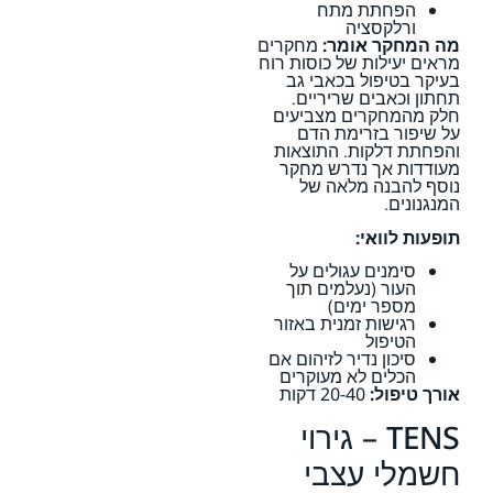
הפחתת מתח
ורלקסציה
מה המחקר אומר:
מחקרים
מראים יעילות של כוסות רוח
בעיקר בטיפול בכאבי גב
תחתון וכאבים שריריים.
חלק מהמחקרים מצביעים
על שיפור בזרימת הדם
והפחתת דלקות. התוצאות
מעודדות אך נדרש מחקר
נוסף להבנה מלאה של
המנגנונים.
תופעות לוואי:
סימנים עגולים על
העור (נעלמים תוך
מספר ימים)
רגישות זמנית באזור
הטיפול
סיכון נדיר לזיהום אם
הכלים לא מעוקרים
אורך טיפול:
20-40 דקות
TENS – גירוי
חשמלי עצבי