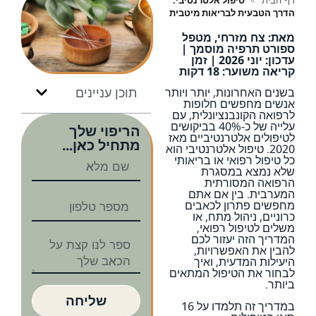
דף הבית
»
טיפול אלטרנטיבי:
הדרך הטבעית לבריאות מיטבית
מאת: צח מזרחי, מטפל
ספורט תרפיה מוסמך |
עדכון: יוני 2026 | זמן
קריאה משוער: 18 דקות
תוכן עניינים
בשנים האחרונות, יותר ויותר
אנשים מחפשים חלופות
לרפואה הקונבנציונלית, עם
עלייה של כ-40% בביקושים
הריפוי שלך
לטיפולים אלטרנטיביים מאז
מתחיל כאן...
2020. טיפול אלטרנטיבי הוא
כל טיפול רפואי או בריאותי
שלא נמצא במסגרת
הרפואה המסורתית
המערבית. בין אם אתם
מחפשים פתרון לכאבים
כרוניים, ניהול מתח, או
משלים לטיפול רפואי,
המדריך הזה יעזור לכם
להבין את האפשרויות,
היעילות המדעית, ואיך
לבחור את הטיפול המתאים
ביותר.
שליחה
במדריך זה תלמדו על 16