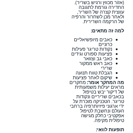
(אזור מכווץ ורגיש בשריר).
החדירה גורמת לתגובה
עווצית קצרה של השריר,
ולאחר מכן לשחרור והרפיה
של הרקמה השרירית.
למה זה מתאים:
כאבים מיופשיאליים
כרוניים
נקודות טריגר פעילות
פציעות ספורט וגידים
כאבי גב וצוואר
כאב ראש ממקור
שרירי
הגבלת טווח תנועה
שיקום לאחר פציעות
מה המחקר אומר:
מחקרים
מראים יעילות משמעותית
של דיקור יבש בטיפול
בכאבים שריריים ונקודות
טריגר. הטכניקה מוכרת על
ידי ארגוני פיזיותרפיה ברחבי
העולם ונחשבת לטיפול
אפקטיבי כחלק מגישה
טיפולית מקיפה.
תופעות לוואי: