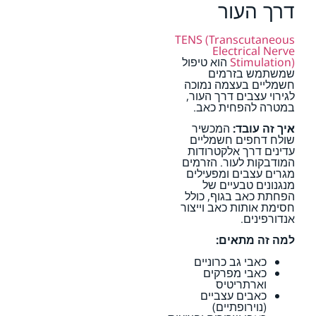
דרך העור
TENS (Transcutaneous
Electrical Nerve
Stimulation)
הוא טיפול
שמשתמש בזרמים
חשמליים בעצמה נמוכה
לגירוי עצבים דרך העור,
במטרה להפחית כאב.
איך זה עובד:
המכשיר
שולח דחפים חשמליים
עדינים דרך אלקטרודות
המודבקות לעור. הזרמים
מגרים עצבים ומפעילים
מנגנונים טבעיים של
הפחתת כאב בגוף, כולל
חסימת אותות כאב וייצור
אנדורפינים.
למה זה מתאים:
כאבי גב כרוניים
כאבי מפרקים
וארתריטיס
כאבים עצביים
(נוירופתיים)