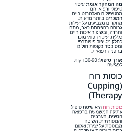
מה המחקר אומר:
עיסוי
טיפולי ורפואי הם
מהטיפולים האלטרנטיביים
המוכרים ביותר מדעית.
מחקרים מצביעים על יעילות
גבוהה בהפחתת כאב, מתח
וחרדה, ובשיפור איכות חיים
כללית. עיסוי רפואי מוכר
כחלק מטיפול פיזיותרפי
ומסובסד בקופות חולים
בהפניה רפואית.
אורך טיפול:
30-90 דקות
לפגישה
כוסות רוח
(Cupping
Therapy)
כוסות רוח
היא שיטת טיפול
עתיקה המשמשת ברפואה
הסינית, הערבית
והמסורתית. השיטה
מבוססת על יצירת ואקום
בכוסות זכוכית או פלסטיק