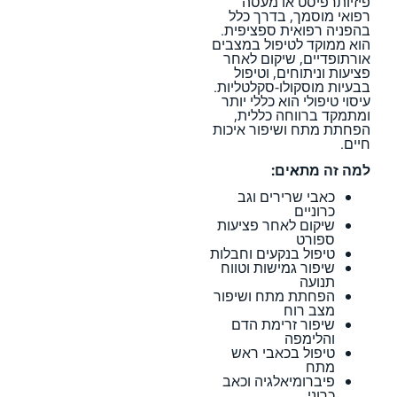
פיזיותרפיסט או מעסה
רפואי מוסמך, בדרך כלל
בהפניה רפואית ספציפית.
הוא ממוקד לטיפול במצבים
אורתופדיים, שיקום לאחר
פציעות וניתוחים, וטיפול
בבעיות מוסקולו-סקלטליות.
עיסוי טיפולי הוא כללי יותר
ומתמקד ברווחה כללית,
הפחתת מתח ושיפור איכות
חיים.
למה זה מתאים:
כאבי שרירים וגב
כרוניים
שיקום לאחר פציעות
ספורט
טיפול בנקעים וחבלות
שיפור גמישות וטווח
תנועה
הפחתת מתח ושיפור
מצב רוח
שיפור זרימת הדם
והלימפה
טיפול בכאבי ראש
מתח
פיברומיאלגיה וכאב
כרוני