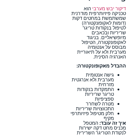
דיקור יבש מערבי
הוא
טכניקה פיזיותרפית מודרנית
שמשתמשת במחטים דקות
(דומות לאקופונקטורה)
לטיפול בנקודות טריגר
שריריות ובכאבים
מיופשיאליים. בניגוד
לאקופונקטורה, הטיפול
מבוסס על אנטומיה
מערבית ולא על תיאוריית
האנרגיה הסינית.
ההבדל מאקופונקטורה:
גישה אנטומית
מערבית ולא אנרגטית
מזרחית
התמקדות בנקודות
טריגר שריריות
ספציפיות
מטרה לשחרר
התכווצויות שריריות
חלק מטיפול פיזיותרפי
מקיף
איך זה עובד:
המטפל
מכניס מחט דקה ישירות
לנקודת הטריגר השרירית