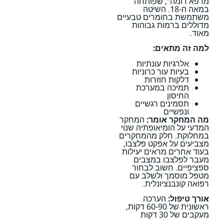
מרפא דומה", שפותחה
במאה ה-18. השיטה
משתמשת בחומרים טבעיים
מדוללים ברמות גבוהות
מאוד.
למה זה מתאים:
אלרגיות עונתיות
בעיות עור כרוניות
דלקות חוזרות
תמיכה במערכת
החיסון
תסמינים רגשיים
ונפשיים
מה המחקר אומר:
המחקר
המדעי על הומיאופתיה שנוי
במחלוקת. חלק מהמחקרים
מצביעים על אפקט פלצבו,
בעוד אחרים מראים יעילות
מעבר לפלצבו במצבים
ספציפיים. חשוב לבחור
מטפל מוסמך ולשלב עם
רפואה קונבנציונלית.
אורך טיפול:
הערכה
ראשונית של 60-90 דקות,
מעקבים של 30 דקות