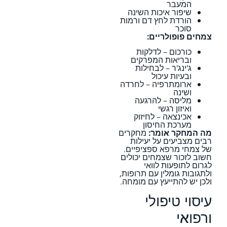
המעבר
שיפור איכות השינה
הורדת לחץ דם ורמות
סוכר
צמחים פופולריים:
כורכום – לדלקות
ובריאות המפרקים
ג'ינג'ר – לבחילות
ובעיות עיכול
ארומתרפיה – לחרדה
ושינה
מליסה – להרגעה
ואיזון רגשי
אכינצאה – לחיזוק
מערכת החיסון
מה המחקר אומר:
מחקרים
רבים מצביעים על יעילות
של צמחי מרפא ספציפיים.
חשוב לזכור שצמחים יכולים
לגרום לתופעות לוואי
ולתגובות גומלין עם תרופות,
ולכן יש להתייעץ עם מומחה.
עיסוי טיפולי
ורפואי