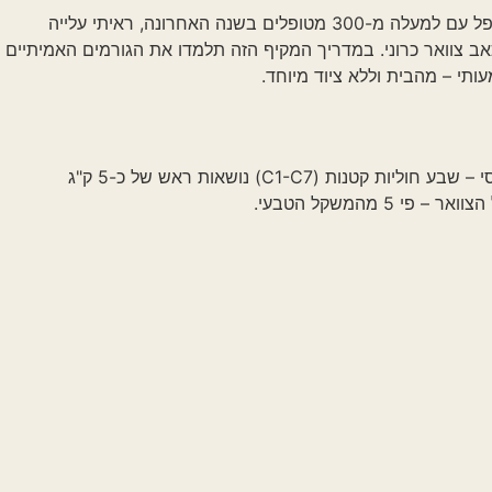
כאבי צוואר פוקדים 7 מתוך 10 אנשים לפחות פעם בחייהם, והם אחד הכאבים השכיחים ביותר שמגיעים לטיפול אצלי. בעבודה שלי כמטפל עם למעלה מ-300 מטופלים בשנה האחרונה, ראיתי עלייה
של כאב צוואר כרוני. במדריך המקיף הזה תלמדו את הגורמים האמיתיים
ת וללא ציוד מיוחד.
הם תחושת אי נוחות, נוקשות או כאב באזור הצוואר, שיכולים להקרין לכתפיים, לגב העליון ולראש. הצוואר שלנו הוא פלא הנדסי – שבע חוליות קטנות (C1-C7) נושאות ראש של כ-5 ק"ג
בעי.