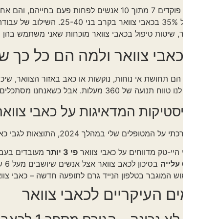
דרמטית של 35% בכאבי צוואר בקרב בני
, שיטות טיפול בכאבי צוואר מוכחות שאני משתמש בהן מדי יום, ותר
אבי צוואר ולמה הם כל כך שכיחים 
בל כשאנחנו מסתכלים למטה על הטלפון, הראש נוטה קדימה ויוצר עומס של עד
טיקות המדאיגות על כאבי צוואר
ופלים שלי במהלך 2024, התוצאות לגבי כאבי צוואר היו ברורות:
 היי-טק מדווחים על כאבי צוואר
פי 3 יותר
מעובדים בעבודה פיזית
בסיכון לכאב צוואר אצל אנשים שיושבים מעל 6 שעות ביום
ש המוגבר בטלפון הנייד גרם לתופעה חדשה – כאבי צוואר הטקסטי
ם העיקריים לכאבי צוואר