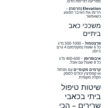
מפריעה לזרימת הדם.
Elevation (הרמה)
–
הרימו את האיבר הפגוע
כשאפשר.
משככי כאב
ביתיים
פרצטמול
– 500-1000 מ"ג
כל 6 שעות (מקסימום 4 גרם
ביום).
איבופרופן
– 400-600 מ"ג
כל 8 שעות עם אוכל.
קרמים מקומיים
עם מנתול
או קפסיצין יכולים לספק
הקלה מקומית.
שיטות טיפול
ביתי בכאבי
שרירים – הכי