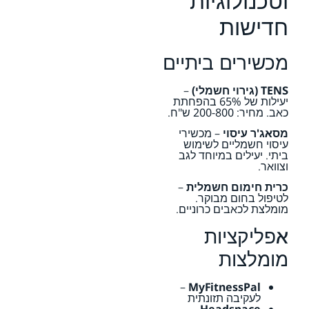
וטכנולוגיות
חדישות
מכשירים ביתיים
TENS (גירוי חשמלי)
–
יעילות של 65% בהפחתת
כאב. מחיר: 200-800 ש"ח.
מסאג'ר עיסוי
– מכשירי
עיסוי חשמליים לשימוש
ביתי. יעילים במיוחד לגב
וצוואר.
כרית חימום חשמלית
–
לטיפול בחום מבוקר.
מומלצת לכאבים כרוניים.
אפליקציות
מומלצות
–
MyFitnessPal
לעקיבה תזונתית
–
Headspace