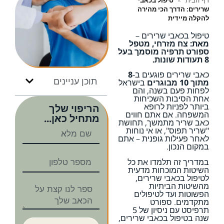
דף הבית
»
טיפול בכאבי
שרירים: הדרך הכי מהירה
להקלה מיידית
טיפול בכאבי שרירים –
מאת: צח מזרחי, מטפל
ספורט תרפיה מוסמך בעל
8 תעודות שונות.
כאבי שרירים פוגעים ב-
8
תוכן עניינים
מתוך 10 מבוגרים
בישראל
לפחות פעם בשנה, והם
אחת הסיבות השכיחות
ביותר לפניות לרופא
הריפוי שלך
המשפחה. אם אתם חווים
מתחיל כאן...
כאב שריר מתמשך, תחושת
"שריר תפוס", או אי נוחות
לאחר פעילות גופנית – אתם
במקום הנכון.
במדריך זה תלמדו את כל
השיטות המוכחות מדעית
לטיפול בכאבי שרירים,
מהשיטות הביתיות
הפשוטות ועד לטיפולים
מתקדמים. ספורט
תרפיסט עם ניסיון של 5
שנה בטיפול בכאבי שרירים,