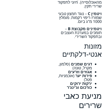
מהאוכלוסייה). חיוני לתפקוד
שרירי תקין.
ויטמין C
– נוגד חמצון טבעי
שמזרז ריפוי רקמות. מומלץ
1000 מ"ג ביום.
ויטמינים מקבוצת B
–
תומכים במערכת העצבים
ובתפקוד השרירי.
מזונות
אנטי-דלקתיים
דגים שמנים
(סלמון,
מקרל, טונה)
אגוזים וזרעים
פירות יער
(אוכמניות,
פטל)
ירקות ירוקים
כורכום וג'ינג'ר
מניעת כאבי
שרירים