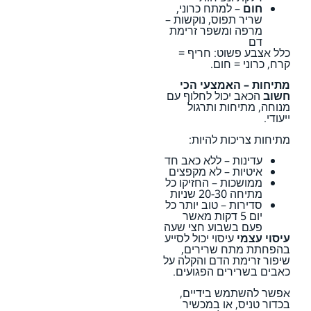
חום
– למתח כרוני,
שריר תפוס, נוקשות –
מרפה ומשפר זרימת
דם
כלל אצבע פשוט: חריף =
קרח, כרוני = חום.
מתיחות – האמצעי הכי
חשוב
הכאב יכול לחלוף עם
מנוחה, מתיחות ותרגול
ייעודי.
מתיחות צריכות להיות:
עדינות – ללא כאב חד
איטיות – לא מקפצים
ממושכות – החזיקו כל
מתיחה 20-30 שניות
סדירות – טוב יותר כל
יום 5 דקות מאשר
פעם בשבוע חצי שעה
עיסוי עצמי
עיסוי יכול לסייע
בהפחתת מתח שרירים,
שיפור זרימת הדם והקלה על
כאבים בשרירים הפגועים.
אפשר להשתמש בידיים,
בכדור טניס, או במכשיר