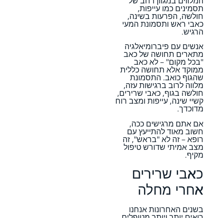
המלווים במגוון רחב של
תסמינים כמו עייפות,
חולשה, הפרעות בשינה,
כאבי ראש ותסמונת המעי
הרגיש.
אנשים עם פיברומיאלגיה
מתארים תחושה של כאב
"בכל מקום" – לא כאב
ממוקד אלא תחושה כללית
שהגוף כואב. התסמונת
מלווה לרוב ברגישות עזה,
חולשה בגוף, כאבי שרירים,
קשיי שינה, עייפות ומצב רוח
מדוכדך.
אם אתם מרגישים ככה,
חשוב מאוד להתייעץ עם
רופא – זה לא "בראש", זה
מצב אמיתי שדורש טיפול
מקיף.
כאבי שרירים
אחרי מחלה
בשנים האחרונות אנחנו
רואים יותר ויותר מטופלים