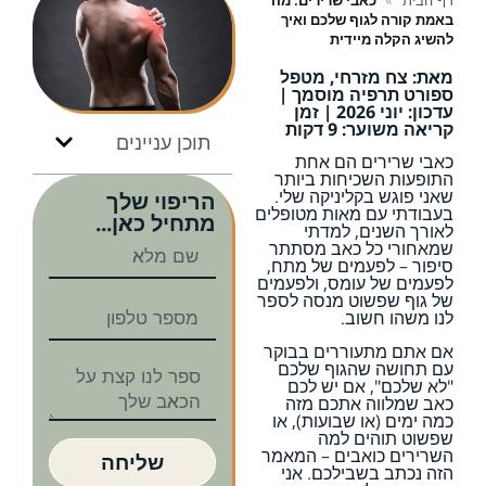
דף הבית
»
כאבי שרירים: מה
באמת קורה לגוף שלכם ואיך
להשיג הקלה מיידית
מאת: צח מזרחי, מטפל
ספורט תרפיה מוסמך |
עדכון: יוני 2026 | זמן
קריאה משוער: 9 דקות
תוכן עניינים
כאבי שרירים הם אחת
התופעות השכיחות ביותר
שאני פוגש בקליניקה שלי.
הריפוי שלך
בעבודתי עם מאות מטופלים
מתחיל כאן...
לאורך השנים, למדתי
שמאחורי כל כאב מסתתר
סיפור – לפעמים של מתח,
לפעמים של עומס, ולפעמים
של גוף שפשוט מנסה לספר
לנו משהו חשוב.
אם אתם מתעוררים בבוקר
עם תחושה שהגוף שלכם
"לא שלכם", אם יש לכם
כאב שמלווה אתכם מזה
כמה ימים (או שבועות), או
שפשוט תוהים למה
השרירים כואבים – המאמר
שליחה
הזה נכתב בשבילכם. אני