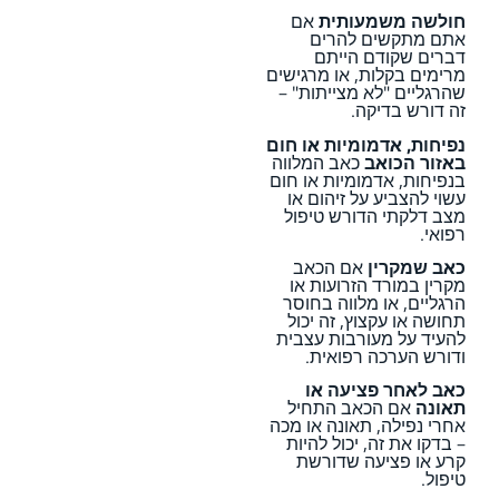
חולשה משמעותית
אם
אתם מתקשים להרים
דברים שקודם הייתם
מרימים בקלות, או מרגישים
שהרגליים "לא מצייתות" –
זה דורש בדיקה.
נפיחות, אדמומיות או חום
באזור הכואב
כאב המלווה
בנפיחות, אדמומיות או חום
עשוי להצביע על זיהום או
מצב דלקתי הדורש טיפול
רפואי.
כאב שמקרין
אם הכאב
מקרין במורד הזרועות או
הרגליים, או מלווה בחוסר
תחושה או עקצוץ, זה יכול
להעיד על מעורבות עצבית
ודורש הערכה רפואית.
כאב לאחר פציעה או
תאונה
אם הכאב התחיל
אחרי נפילה, תאונה או מכה
– בדקו את זה, יכול להיות
קרע או פציעה שדורשת
טיפול.