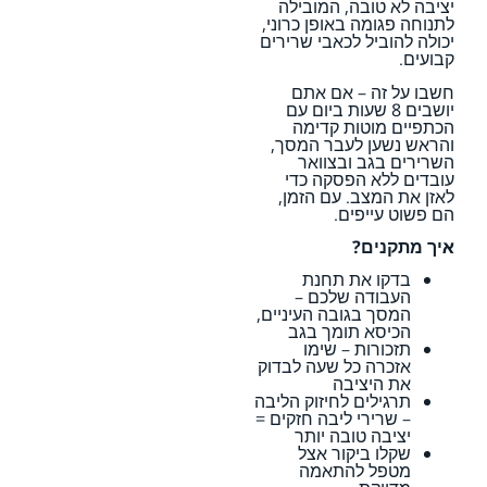
יציבה לא טובה, המובילה
לתנוחה פגומה באופן כרוני,
יכולה להוביל לכאבי שרירים
קבועים.
חשבו על זה – אם אתם
יושבים 8 שעות ביום עם
הכתפיים מוטות קדימה
והראש נשען לעבר המסך,
השרירים בגב ובצוואר
עובדים ללא הפסקה כדי
לאזן את המצב. עם הזמן,
הם פשוט עייפים.
איך מתקנים?
בדקו את תחנת
העבודה שלכם –
המסך בגובה העיניים,
הכיסא תומך בגב
תזכורות – שימו
אזכרה כל שעה לבדוק
את היציבה
תרגילים לחיזוק הליבה
– שרירי ליבה חזקים =
יציבה טובה יותר
שקלו ביקור אצל
מטפל להתאמה