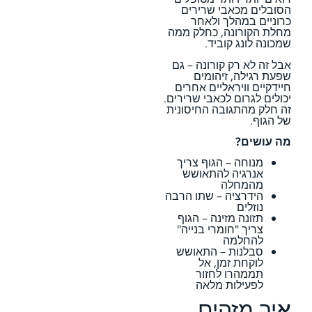
הסובלים מכאבי שרירים
כרוניים במהלך ולאחר
מחלת הקורונה, כחלק ממה
שמכונה לונג קוביד.
אבל זה לא רק קורונה – גם
שפעת רגילה, זיהומים
חיידקיים וויראליים אחרים
יכולים לגרום לכאבי שרירים.
זה חלק מהתגובה החיסונית
של הגוף.
מה עושים?
מנוחה – הגוף צריך
אנרגיה להתאושש
מהמחלה
הידרציה – שתו הרבה
נוזלים
תזונה מזינה – הגוף
צריך "חומרי בנייה"
להחלמה
סבלנות – התאושש
לוקחת זמן, אל
תממהרו לחזור
לפעילות מלאה
איך מזהים