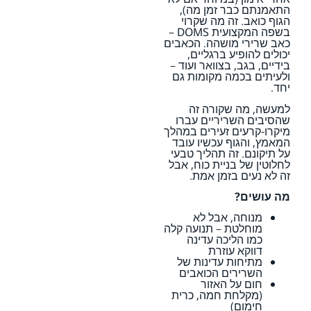
התאמנתם כבר זמן מה),
הגוף כואב. זה מה שקרוי
בשפה המקצועית DOMS –
כאב שרירי מושהה. הכאבים
יכולים להופיע ברגליים,
בידיים, בגב, בצוואר ועוד –
ולעיתים בכמה מקומות גם
יחד.
למעשה, מה שקורה זה
שהסיבים השריריים עברו
מיקרו-קרעים זעירים במהלך
המאמץ, והגוף עכשיו עובד
על תיקונם. זה תהליך טבעי
לחלוטין של בניית כוח, אבל
זה לא נעים בזמן אמת.
מה עושים?
מנוחה, אבל לא
מוחלטת – תנועה קלה
כמו הליכה עדינה
דווקא עוזרת
מתיחות עדינות של
השרירים הכואבים
חום על האזור
(מקלחת חמה, כרית
חימום)