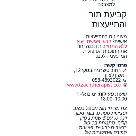
למצבכם
קביעת תור
והתייעצות
מעוניינים בהתייעצות
אישית?
קבעו פגישת ייעוץ
ללא התחייבות
ונבנה יחד
את התוכנית הטיפולית
המתאימה לכם.
פרטי קשר:
📍 רחוב טשרניחובסקי 12,
ראשון לציון
📞 058-4893022
www.tzachtherapist.co.il
🌐
שעות פעילות:
ימים א'–ה':
10:00–18:00
צח מזרחי הוא מטפל בכאב
ופציעות ספורט, בוגר מכון
וינגייט, עם 5 שנות ניסיון
קליני. מתמחה בטיפול
בכאבים כרוניים, פציעות
ספורט ופתולוגיות של