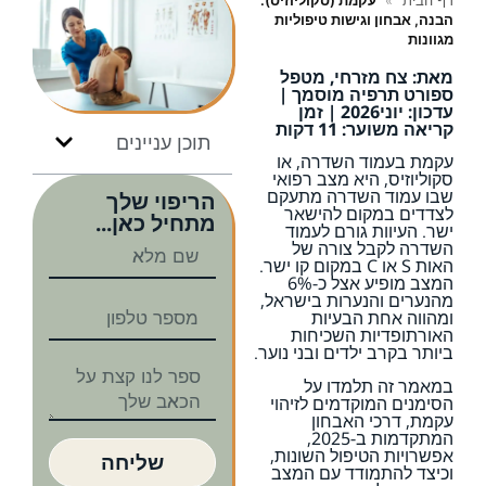
דף הבית
»
עקמת (סקוליוזיס):
הבנה, אבחון וגישות טיפוליות
מגוונות
מאת: צח מזרחי, מטפל
ספורט תרפיה מוסמך |
עדכון: יוני2026 | זמן
קריאה משוער: 11 דקות
תוכן עניינים
עקמת בעמוד השדרה, או
סקוליוזיס, היא מצב רפואי
שבו עמוד השדרה מתעקם
הריפוי שלך
לצדדים במקום להישאר
מתחיל כאן...
ישר. העיוות גורם לעמוד
השדרה לקבל צורה של
האות S או C במקום קו ישר.
המצב מופיע אצל כ-6%
מהנערים והנערות בישראל,
ומהווה אחת הבעיות
האורתופדיות השכיחות
ביותר בקרב ילדים ובני נוער.
במאמר זה תלמדו על
הסימנים המוקדמים לזיהוי
עקמת, דרכי האבחון
המתקדמות ב-2025,
אפשרויות הטיפול השונות,
שליחה
וכיצד להתמודד עם המצב