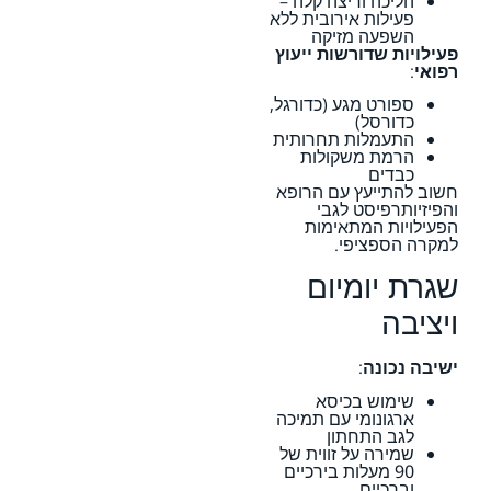
הליכה וריצה קלה –
פעילות אירובית ללא
השפעה מזיקה
פעילויות שדורשות ייעוץ
רפואי
:
ספורט מגע (כדורגל,
כדורסל)
התעמלות תחרותית
הרמת משקולות
כבדים
חשוב להתייעץ עם הרופא
והפיזיותרפיסט לגבי
הפעילויות המתאימות
למקרה הספציפי.
שגרת יומיום
ויציבה
ישיבה נכונה
:
שימוש בכיסא
ארגונומי עם תמיכה
לגב התחתון
שמירה על זווית של
90 מעלות בירכיים
וברכיים