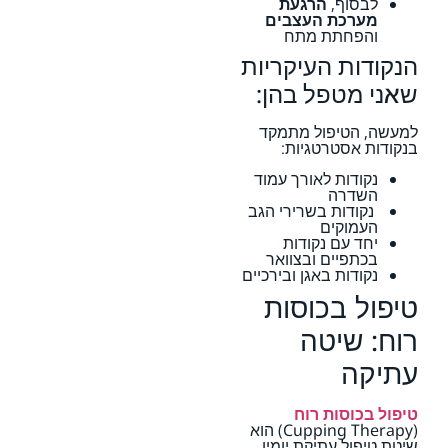
לבסוף,
הרגעת
מערכת העצבים
והפחתת מתח
הנקודות העיקריות
שאני מטפל בהן:
למעשה, הטיפול מתמקד
בנקודות אסטרטגיות:
נקודות לאורך עמוד
השדרה
נקודות בשרירי הגב
העמוקים
יחד עם נקודות
בכתפיים ובצוואר
נקודות באגן ובירכיים
טיפול בכוסות
רוח: שיטה
עתיקה
טיפול בכוסות רוח
(Cupping Therapy) הוא
שיטת טיפול עתיקת יומין