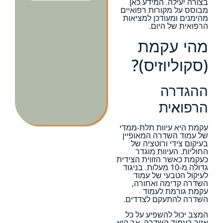
בצורה יעילה. המידע כאן
מבוסס על מקורות רפואיים
מהימנים ומעודכן למציאות
הרפואית של היום.
מהי עקמת
(סקוליוזיס)?
ההגדרה
הרפואית
עקמת היא עיוות תלת-ממדי
של עמוד השדרה המאופיין
בעיקום צידי ורוטציה של
החוליות. העיוות מוגדר
כעקמת כאשר הזווית הצידית
גדולה מ-10 מעלות. בניגוד
לעיקול הטבעי של עמוד
השדרה קדימה ואחורה,
עקמת גורמת לעמוד
השדרה להתעקם לצדדים.
המצב יכול להשפיע על כל
אזור בעמוד השדרה, אך הוא