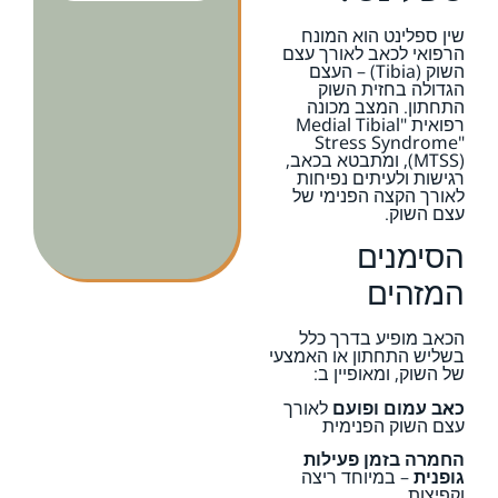
שין ספלינט הוא המונח
הרפואי לכאב לאורך עצם
השוק (Tibia) – העצם
הגדולה בחזית השוק
התחתון. המצב מכונה
רפואית "Medial Tibial
Stress Syndrome"
(MTSS), ומתבטא בכאב,
רגישות ולעיתים נפיחות
לאורך הקצה הפנימי של
עצם השוק.
הסימנים
המזהים
הכאב מופיע בדרך כלל
בשליש התחתון או האמצעי
של השוק, ומאופיין ב:
כאב עמום ופועם
לאורך
עצם השוק הפנימית
החמרה בזמן פעילות
גופנית
– במיוחד ריצה
וקפיצות