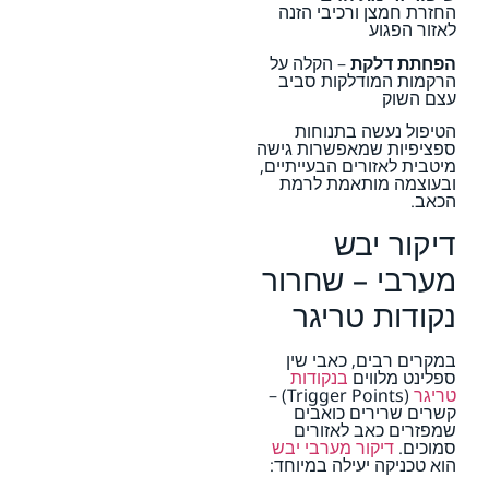
החזרת חמצן ורכיבי הזנה
לאזור הפגוע
הפחתת דלקת
– הקלה על
הרקמות המודלקות סביב
עצם השוק
הטיפול נעשה בתנוחות
ספציפיות שמאפשרות גישה
מיטבית לאזורים הבעייתיים,
ובעוצמה מותאמת לרמת
הכאב.
דיקור יבש
מערבי – שחרור
נקודות טריגר
במקרים רבים, כאבי שין
ספלינט מלווים
בנקודות
טריגר
(Trigger Points) –
קשרים שרירים כואבים
שמפזרים כאב לאזורים
סמוכים.
דיקור מערבי יבש
הוא טכניקה יעילה במיוחד: