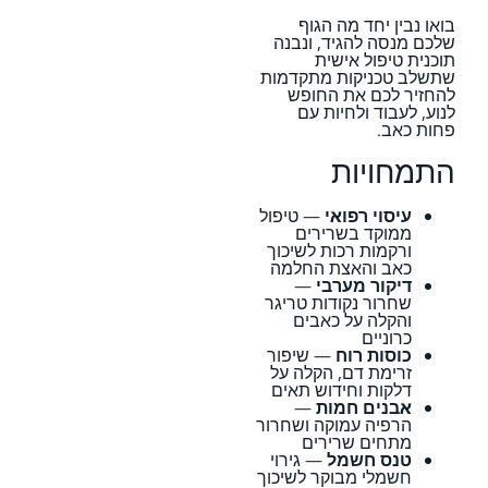
בואו נבין יחד מה הגוף
שלכם מנסה להגיד, ונבנה
תוכנית טיפול אישית
שתשלב טכניקות מתקדמות
להחזיר לכם את החופש
לנוע, לעבוד ולחיות עם
פחות כאב.
התמחויות
עיסוי רפואי
— טיפול
ממוקד בשרירים
ורקמות רכות לשיכוך
כאב והאצת החלמה
דיקור מערבי
—
שחרור נקודות טריגר
והקלה על כאבים
כרוניים
כוסות רוח
— שיפור
זרימת דם, הקלה על
דלקות וחידוש תאים
אבנים חמות
—
הרפיה עמוקה ושחרור
מתחים שרירים
טנס חשמל
— גירוי
חשמלי מבוקר לשיכוך