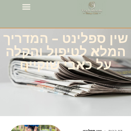
שין ספלינט – המדריך
המלא לטיפול והקלה
על כאבי שוקיים