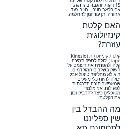
התחל מריצות קלות של 10-
15 דקות, והגבר בהדרגה.
אם הכאב חוזר – חזור צעד
אחורה ותן עוד זמן להחלמה.
האם קלטת
קינזיולוגית
עוזרת?
קלטת קינזיולוגית (Kinesio
Tape) יכולה לספק תמיכה
קלה ולהפחית את העומס על
השוק בשלבים המוקדמים.
היא לא מחליפה טיפול אבל
יכולה להיות כלי משלים
שמאפשר חזרה הדרגתית
לפעילות. אני מלמד
מטופלים כיצד להדביק נכון
את הקלטת.
מה ההבדל בין
שין ספלינט
לתסמונת תא