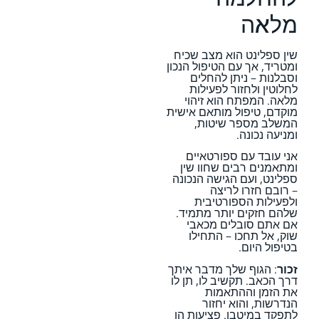
מלאה
שין ספלינט הוא מצב שכיח
ומטריד, אך עם הטיפול הנכון
וסבלנות – ניתן להחלים
לחלוטין ולחזור לפעילות
מלאה. המפתח הוא זיהוי
מוקדם, טיפול מותאם אישית
המשלב מספר שיטות,
ומניעה נכונה.
אני עובד עם ספורטאיים
ומתאמנים רבים שחוו שין
ספלינט, ועם הגישה הנכונה
– רובם חזרו לריצה
ולפעילות הספורטיבית
שלהם חזקים יותר מתמיד.
אם אתם סובלים מכאבי
שוק, אל תחכו – התחילו
בטיפול היום.
זכור
: הגוף שלך מדבר איתך
דרך הכאב. תקשיב לו, תן לו
את הזמן וההתאמות
הנדרשות, והוא יחזור
לתפקד במיטבו. פציעות הן