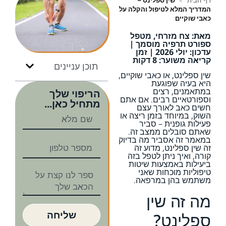
דף הבית
»
שין ספלינט –
המדריך המלא לטיפול והקלה על
כאבי שוקיים
מאת: צח מזרחי, מטפל
ספורט תרפיה מוסמך |
עדכון: יולי 2026 | זמן
קריאה משוער: 8 דקות
תוכן עניינים
שין ספלינט, או כאבי שוקיים,
היא בעיה שפוגעת
במתאמנים, רצים
הריפוי שלך
וספורטאיים רבים. אם אתם
מתחיל כאן...
חשים כאב לאורך עצם
השוק, במיוחד בזמן ריצה או
פעילות גופנית – סביר
שאתם סובלים ממצב זה.
במאמר זה אסביר מה בדיוק
זה שין ספלינט, מדוע זה
קורה, ואיך ניתן לטפל בזה
ביעילות באמצעות שיטות
טיפוליות מוכחות שאני
משתמש בהן במרפאה.
מה זה שין
שליחה
ספלינט?