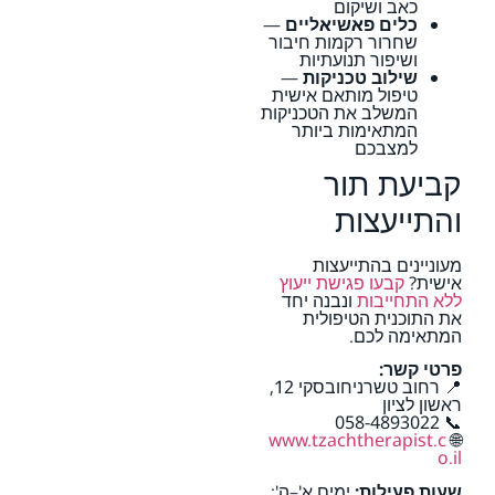
כאב ושיקום
כלים פאשיאליים
—
שחרור רקמות חיבור
ושיפור תנועתיות
שילוב טכניקות
—
טיפול מותאם אישית
המשלב את הטכניקות
המתאימות ביותר
למצבכם
קביעת תור
והתייעצות
מעוניינים בהתייעצות
אישית?
קבעו פגישת ייעוץ
ללא התחייבות
ונבנה יחד
את התוכנית הטיפולית
המתאימה לכם.
פרטי קשר:
📍 רחוב טשרניחובסקי 12,
ראשון לציון
📞 058-4893022
www.tzachtherapist.c
🌐
o.il
שעות פעילות:
ימים א'–ה':