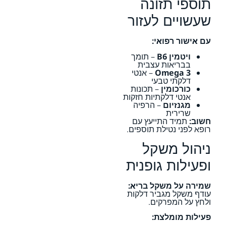
תוספי תזונה
שעשויים לעזור
עם אישור רפואי:
ויטמין B6
– תומך
בבריאות עצבית
Omega 3
– אנטי
דלקתי טבעי
כורכומין
– תכונות
אנטי דלקתיות חזקות
מגנזיום
– הרפיה
שרירית
חשוב:
תמיד התייעץ עם
רופא לפני נטילת תוספים.
ניהול משקל
ופעילות גופנית
שמירה על משקל בריא:
עודף משקל מגביר דלקות
ולחץ על המפרקים.
פעילות מומלצת: