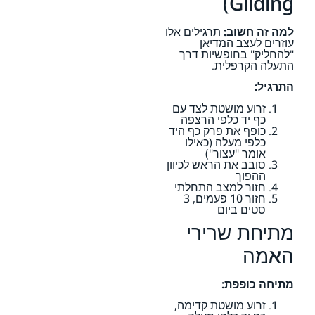
Gliding)
למה זה חשוב:
תרגילים אלו
עוזרים לעצב המדיאן
"להחליק" בחופשיות דרך
התעלה הקרפלית.
התרגיל:
זרוע מושטת לצד עם
כף יד כלפי הרצפה
כופף את פרק כף היד
כלפי מעלה (כאילו
אומר "עצור")
סובב את הראש לכיוון
ההפוך
חזור למצב התחלתי
חזור 10 פעמים, 3
סטים ביום
מתיחת שרירי
האמה
מתיחה כופפת:
זרוע מושטת קדימה,