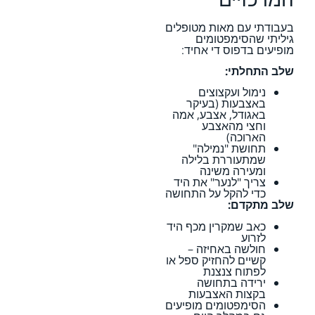
בעבודתי עם מאות מטופלים
גיליתי שהסימפטומים
מופיעים בדפוס די אחיד:
שלב התחלתי:
נימול ועקצוצים
באצבעות (בעיקר
באגודל, אצבע, אמה
וחצי מהאצבע
הארוכה)
תחושת "נמילה"
שמתעוררת בלילה
ומעירה משינה
צריך "לנער" את היד
כדי להקל על התחושה
שלב מתקדם:
כאב שמקרין מכף היד
לזרוע
חולשה באחיזה –
קשיים להחזיק ספל או
לפתוח צנצנת
ירידה בתחושה
בקצות האצבעות
הסימפטומים מופיעים