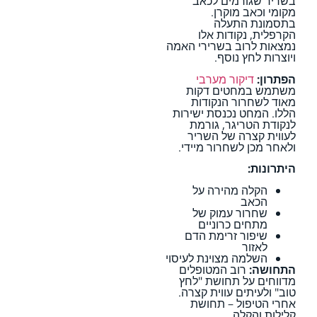
בשריר שגורמים לכאב
מקומי וכאב מוקרן.
בתסמונת התעלה
הקרפלית, נקודות אלו
נמצאות לרוב בשרירי האמה
ויוצרות לחץ נוסף.
הפתרון:
דיקור מערבי
משתמש במחטים דקות
מאוד לשחרור הנקודות
הללו. המחט נכנסת ישירות
לנקודת הטריגר, גורמת
לעווית קצרה של השריר
ולאחר מכן לשחרור מיידי.
היתרונות:
הקלה מהירה על
הכאב
שחרור עמוק של
מתחים כרוניים
שיפור זרימת הדם
לאזור
השלמה מצוינת לעיסוי
התחושה:
רוב המטופלים
מדווחים על תחושת "לחץ
טוב" ולעיתים עווית קצרה.
אחרי הטיפול – תחושת
קלילות והקלה.