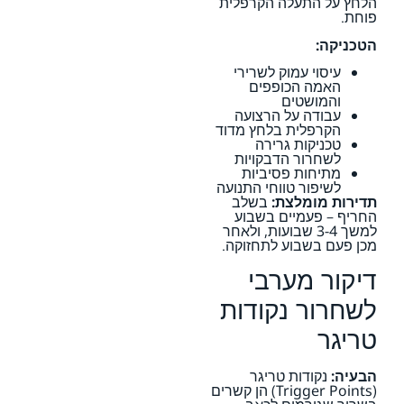
הלחץ על התעלה הקרפלית
פוחת.
הטכניקה:
עיסוי עמוק לשרירי
האמה הכופפים
והמושטים
עבודה על הרצועה
הקרפלית בלחץ מדוד
טכניקות גרירה
לשחרור הדבקויות
מתיחות פסיביות
לשיפור טווחי התנועה
תדירות מומלצת:
בשלב
החריף – פעמיים בשבוע
למשך 3-4 שבועות, ולאחר
מכן פעם בשבוע לתחזוקה.
דיקור מערבי
לשחרור נקודות
טריגר
הבעיה:
נקודות טריגר
(Trigger Points) הן קשרים