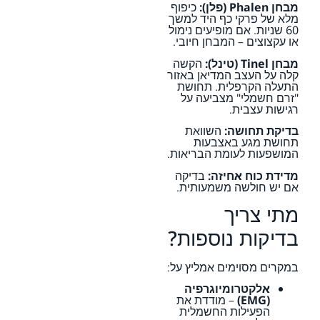
מבחן Phalen (פלן):
כיפוף
מלא של פרקי כף היד למשך
60 שניות. אם מופיעים נימול
או עקצוצים – המבחן חיובי.
מבחן Tinel (טינל):
הקשה
קלה על העצב המדיאן באזור
התעלה הקרפלית. תחושת
"זרם חשמלי" מצביעה על
רגישות עצבית.
בדיקת תחושה:
השוואת
תחושת מגע באצבעות
המושפעות לעומת הבריאות.
מדידת כוח אחיזה:
בדיקה
אם יש חולשה משמעותית.
מתי צריך
בדיקות נוספות?
במקרים מסוימים אמליץ על:
אלקטרומיוגרפיה
(EMG)
– מודדת את
הפעילות החשמלית