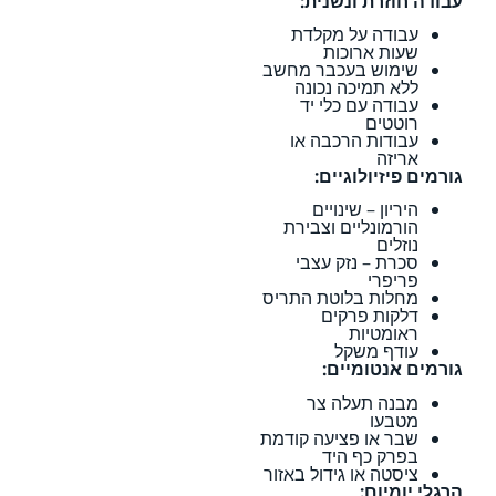
עבודה חוזרת ונשנית:
עבודה על מקלדת
שעות ארוכות
שימוש בעכבר מחשב
ללא תמיכה נכונה
עבודה עם כלי יד
רוטטים
עבודות הרכבה או
אריזה
גורמים פיזיולוגיים:
היריון – שינויים
הורמונליים וצבירת
נוזלים
סכרת – נזק עצבי
פריפרי
מחלות בלוטת התריס
דלקות פרקים
ראומטיות
עודף משקל
גורמים אנטומיים:
מבנה תעלה צר
מטבעו
שבר או פציעה קודמת
בפרק כף היד
ציסטה או גידול באזור
הרגלי יומיום: