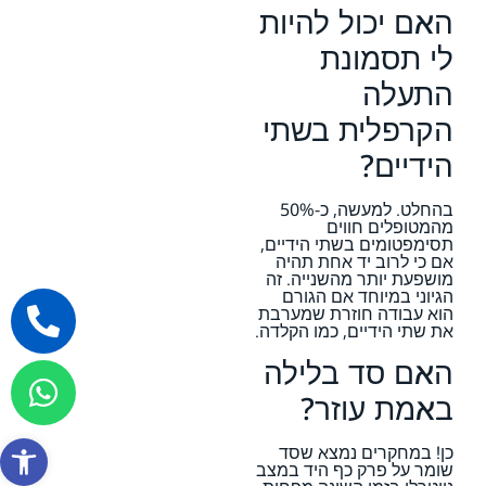
האם יכול להיות
לי תסמונת
התעלה
הקרפלית בשתי
הידיים?
בהחלט. למעשה, כ-50%
מהמטופלים חווים
תסימפטומים בשתי הידיים,
אם כי לרוב יד אחת תהיה
מושפעת יותר מהשנייה. זה
הגיוני במיוחד אם הגורם
הוא עבודה חוזרת שמערבת
את שתי הידיים, כמו הקלדה.
האם סד בלילה
באמת עוזר?
פתח סרגל
כן! במחקרים נמצא שסד
שומר על פרק כף היד במצב