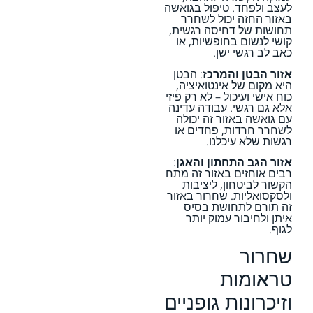
לעצב ולפחד. טיפול בגואשה
באזור החזה יכול לשחרר
תחושות של דחיסה רגשית,
קושי לנשום בחופשיות, או
כאב לב רגשי ישן.
אזור הבטן והמרכז
: הבטן
היא מקום של אינטואיציה,
כוח אישי ועיכול – לא רק פיזי
אלא גם רגשי. עבודה עדינה
עם גואשה באזור זה יכולה
לשחרר חרדות, פחדים או
רגשות שלא עיכלנו.
אזור הגב התחתון והאגן
:
רבים אוחזים באזור זה מתח
הקשור לביטחון, ליציבות
ולסקסואליות. שחרור באזור
זה תורם לתחושת בסיס
איתן ולחיבור עמוק יותר
לגוף.
שחרור
טראומות
וזיכרונות גופניים