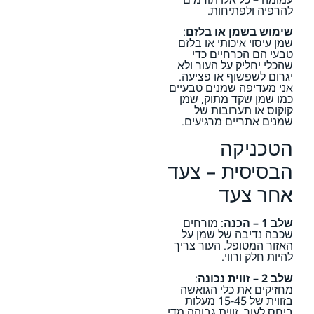
להרפיה ולפתיחות.
שימוש בשמן או בלזם
:
שמן עיסוי איכותי או בלזם
טבעי הם הכרחיים כדי
שהכלי יחליק על העור ולא
יגרום לשפשוף או פציעה.
אני מעדיפה שמנים טבעיים
כמו שמן שקד מתוק, שמן
קוקוס או תערובות של
שמנים אתריים מרגיעים.
הטכניקה
הבסיסית – צעד
אחר צעד
שלב 1 – הכנה
: מורחים
שכבה נדיבה של שמן על
האזור המטופל. העור צריך
להיות חלק ורווי.
שלב 2 – זווית נכונה
:
מחזיקים את כלי הגואשה
בזווית של 15-45 מעלות
ביחס לעור. זווית גבוהה מדי