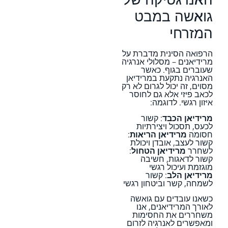
גואשה במבט
המזרחי
הרפואה הסינית מדברת על
מרידיאנים – מסלולי אנרגיה
שעוברים בגוף. כאשר
האנרגיה נתקעת במרידיאן
מסוים, זה יכול לגרום לא רק
לכאב פיזי אלא גם לחוסר
איזון רגשי. לדוגמה:
מרידיאן הכבד
: קשור
לכעס, תסכול ויצירתיות
חסומה
מרידיאן הריאות
:
קשור לעצב, אובדן ויכולת
לשחרר
מרידיאן הטחול
:
קשור לדאגות, חשיבה
מוגזמת ועיכול רגשי
מרידיאן הלב
: קשור
לשמחה, קשר וביטחון רגשי
כשאנו עובדים עם גואשה
לאורך המרידיאנים, אנו
משחררים את החסימות
ומאפשרים לאנרגיה לזרום