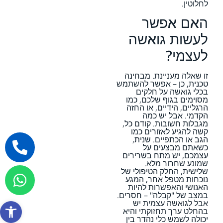
לחלוטין.
האם אפשר
לעשות גואשה
לעצמי?
זו שאלה מעניינת. מבחינה
טכנית, כן – אפשר להשתמש
בכלי גואשה על חלקים
מסוימים בגוף שלכם, כמו
הרגליים, הידיים, או החזה
הקדמי. אבל יש כמה
מגבלות חשובות. קודם כל,
קשה להגיע לאזורים כמו
הגב או הכתפיים. שנית,
כשאתם מבצעים על
עצמכם, יש מתח בשרירים
שמונע שחרור מלא.
שלישית, החלק הטיפולי של
נוכחות מטפל אחר, המגע
האנושי והאפשרות להיות
במצב של "קבלה" – חסרים.
אבל לגואשה עצמית יש
פתח סרגל
בהחלט ערך תחזוקתי והיא
יכולה לשמש כלי נהדר בין