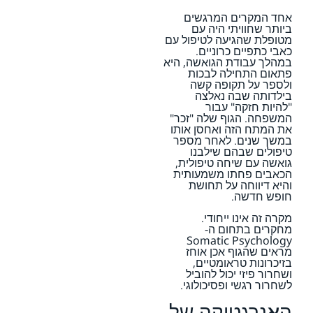
אחד המקרים המרגשים
ביותר שחוויתי היה עם
מטופלת שהגיעה לטיפול עם
כאבי כתפיים כרוניים.
במהלך עבודת הגואשה, היא
פתאום התחילה לבכות
ולספר על תקופה קשה
בילדותה שבה נאלצה
"להיות חזקה" עבור
המשפחה. הגוף שלה "זכר"
את המתח הזה ואחסן אותו
במשך שנים. לאחר מספר
טיפולים שבהם שילבנו
גואשה עם שיחה טיפולית,
הכאבים פחתו משמעותית
והיא דיווחה על תחושת
חופש חדשה.
מקרה זה אינו ייחודי.
מחקרים בתחום ה-
Somatic Psychology
מראים שהגוף אכן אוחז
בזיכרונות טראומטיים,
ושחרור פיזי יכול להוביל
לשחרור רגשי ופסיכולוגי.
האנרגטיקה של