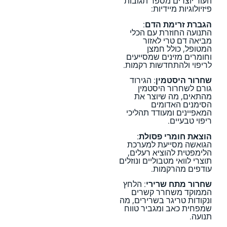
העור יוצרים מספר תגובות
פיזיולוגיות מיידיות:
הגברת זרימת הדם
:
התנועה החוזרת עם הכלי
מביאה דם טרי לאזור
המטופל, כולל חמצן
וחומרים מזינים שמסייעים
לריפוי ולהתחדשות רקמות.
שחרור היסטמין
: הגירוד
גורם לשחרור היסטמין
מהתאים, מה שיוצר את
הסימנים האדומים
המאפיינים ומעודד תהליכי
ריפוי טבעיים.
הוצאת חומרי פסולת
:
הגואשה מסייעת למערכת
הלימפטית להוציא רעלים,
תוצרי לוואי מטבוליים ונוזלים
עודפים מהרקמות.
שחרור מתח שרירי
: הלחץ
הממוקד משחרר קשרים
ונקודות טריגר בשרירים, מה
שמפחית כאב ומגביר טווח
תנועה.