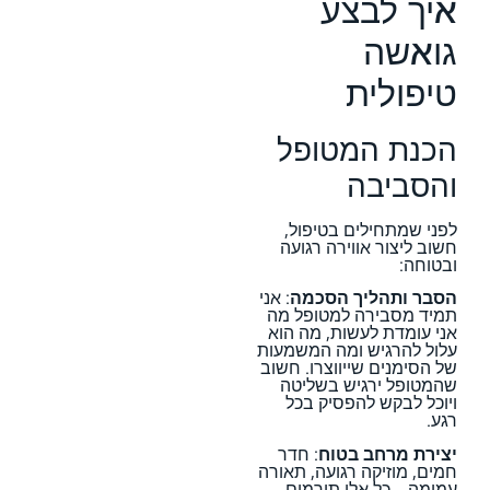
איך לבצע
גואשה
טיפולית
הכנת המטופל
והסביבה
לפני שמתחילים בטיפול,
חשוב ליצור אווירה רגועה
ובטוחה:
הסבר ותהליך הסכמה
: אני
תמיד מסבירה למטופל מה
אני עומדת לעשות, מה הוא
עלול להרגיש ומה המשמעות
של הסימנים שייווצרו. חשוב
שהמטופל ירגיש בשליטה
ויוכל לבקש להפסיק בכל
רגע.
יצירת מרחב בטוח
: חדר
חמים, מוזיקה רגועה, תאורה
עמומה – כל אלו תורמים