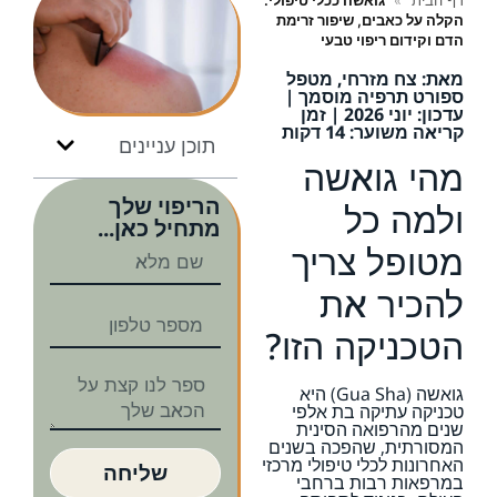
דף הבית
»
גואשה ככלי טיפולי:
הקלה על כאבים, שיפור זרימת
הדם וקידום ריפוי טבעי
מאת: צח מזרחי, מטפל
ספורט תרפיה מוסמך |
עדכון: יוני 2026 | זמן
קריאה משוער: 14 דקות
תוכן עניינים
מהי גואשה
הריפוי שלך
ולמה כל
מתחיל כאן...
מטופל צריך
להכיר את
הטכניקה הזו?
גואשה (Gua Sha) היא
טכניקה עתיקה בת אלפי
שנים מהרפואה הסינית
המסורתית, שהפכה בשנים
האחרונות לכלי טיפולי מרכזי
שליחה
במרפאות רבות ברחבי