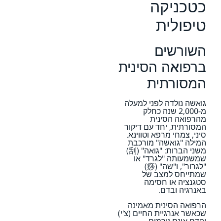
כטכניקה
טיפולית
השורשים
ברפואה הסינית
המסורתית
גואשה נולדה לפני למעלה
מ-2,000 שנה כחלק
מהרפואה הסינית
המסורתית, יחד עם דיקור
סיני, צמחי מרפא וטווינא.
המילה "גואשה" מורכבת
משני הברות: "גואה" (刮)
שמשמעותה "לגרד" או
"לגרור", ו"שה" (痧)
שמתייחס למצב של
סטגנציה או חסימה
באנרגיה ובדם.
הרפואה הסינית מאמינה
שכאשר אנרגיית החיים (צ'י)
והדם אינם זורמים