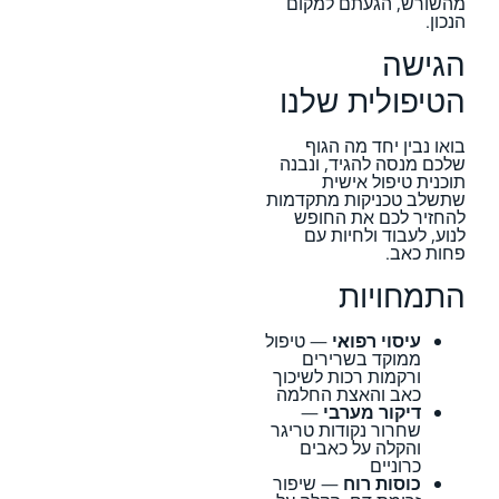
מהשורש, הגעתם למקום
הנכון.
הגישה
הטיפולית שלנו
בואו נבין יחד מה הגוף
שלכם מנסה להגיד, ונבנה
תוכנית טיפול אישית
שתשלב טכניקות מתקדמות
להחזיר לכם את החופש
לנוע, לעבוד ולחיות עם
פחות כאב.
התמחויות
עיסוי רפואי
— טיפול
ממוקד בשרירים
ורקמות רכות לשיכוך
כאב והאצת החלמה
דיקור מערבי
—
שחרור נקודות טריגר
והקלה על כאבים
כרוניים
כוסות רוח
— שיפור