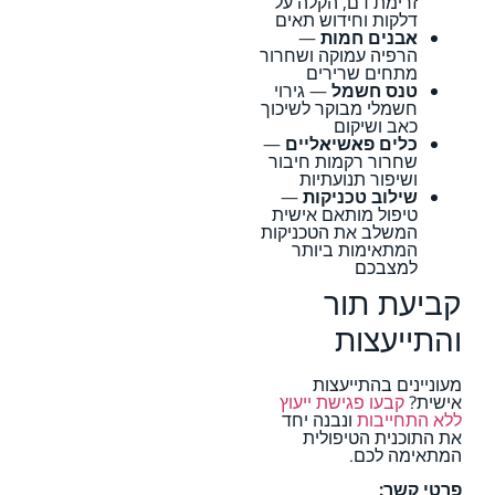
זרימת דם, הקלה על
דלקות וחידוש תאים
אבנים חמות
—
הרפיה עמוקה ושחרור
מתחים שרירים
טנס חשמל
— גירוי
חשמלי מבוקר לשיכוך
כאב ושיקום
כלים פאשיאליים
—
שחרור רקמות חיבור
ושיפור תנועתיות
שילוב טכניקות
—
טיפול מותאם אישית
המשלב את הטכניקות
המתאימות ביותר
למצבכם
קביעת תור
והתייעצות
מעוניינים בהתייעצות
אישית?
קבעו פגישת ייעוץ
ללא התחייבות
ונבנה יחד
את התוכנית הטיפולית
המתאימה לכם.
פרטי קשר: