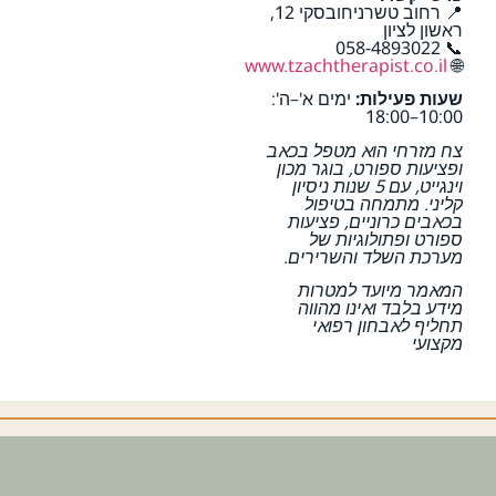
📍 רחוב טשרניחובסקי 12,
ראשון לציון
📞 058-4893022
www.tzachtherapist.co.il
🌐
שעות פעילות:
ימים א'–ה':
10:00–18:00
צח מזרחי הוא מטפל בכאב
ופציעות ספורט, בוגר מכון
וינגייט, עם 5 שנות ניסיון
קליני. מתמחה בטיפול
בכאבים כרוניים, פציעות
ספורט ופתולוגיות של
מערכת השלד והשרירים.
המאמר מיועד למטרות
מידע בלבד ואינו מהווה
תחליף לאבחון רפואי
מקצועי