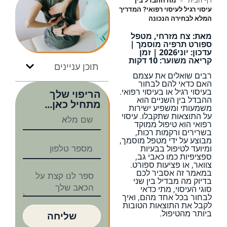
דף הבית
»
מה ההבדל בין
עיסוי רגיל לעיסוי רפואי? המדריך
המלא לבחירה הנכונה
מאת: צח מזרחי, מטפל
ספורט תרפיה מוסמך |
עדכון: יוני2026 | זמן
קריאה משוער: 10 דקות
תוכן עניינים
רבים שואלים את עצמם
האם כדאי להם לבחור
בעיסוי רגיל או בעיסוי רפואי.
הריפוי שלך
ההבדל בין השניים הוא
מתחיל כאן...
משמעותי ומשפיע ישירות
על התוצאות שתקבלו. עיסוי
רפואי הוא טיפול ממוקד
בשרירים ורקמות רכות,
מבוצע על ידי מטפל מוסמך,
ומיועד לטיפול בבעיות
ספציפיות כמו כאבי גב,
צוואר, או פציעות ספורט.
במאמר זה אסביר לכם
בדיוק מה מבדיל בין שני
סוגי העיסוי, מתי כדאי
לבחור בכל אחד מהם, ואיך
לקבל את התוצאות הטובות
ביותר מהטיפול.
שליחה