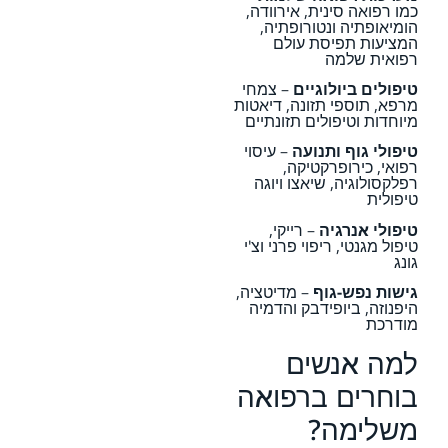
כמו רפואה סינית, אירוודה,
הומיאופתיה ונטורופתיה,
המציעות תפיסת עולם
רפואית שלמה
טיפולים ביולוגיים
– צמחי
מרפא, תוספי תזונה, דיאטות
מיוחדות וטיפולים תזונתיים
טיפולי גוף ותנועה
– עיסוי
רפואי, כירופרקטיקה,
רפלקסולוגיה, שיאצו ויוגה
טיפולית
טיפולי אנרגיה
– רייקי,
טיפול מגנטי, ריפוי פרני וצ'י
גונג
גישות נפש-גוף
– מדיטציה,
היפנוזה, ביופידבק והדמיה
מודרכת
למה אנשים
בוחרים ברפואה
משלימה?