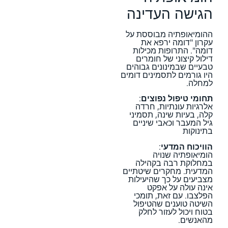
הגישה העדינה
ההומיאופתיה מבוססת על
עקרון "דומה ירפא את
דומה". התרופות מכילות
דילול קיצוני של חומרים
טבעיים שבמינונים גבוהים
היו גורמים לתסמינים דומים
למחלה.
תחומי טיפול נפוצים
:
אלרגיות עונתיות, חרדה
קלה, בעיות שינה, תסמיני
גיל המעבר וכאבי שיניים
בתינוקות
הוויכוח המדעי
:
הומיאופתיה שנויה
במחלוקת רבה בקהילה
המדעית. מחקרים שיטתיים
מצביעים על כך שהיעילות
אינה עולה על אפקט
הפלצבו. עם זאת, תומכי
השיטה טוענים שהטיפול
בטוח ויכול לעזור לחלק
מהאנשים.