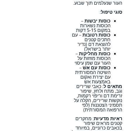
העור שנעלמים תוך שבוע.
סוגי טיפול
:
כוסות יבשות
–
הכוסות נשארות
במקום 5-15 דקות
כוסות רטובות
– עם
חתכים קטנים
להוצאת דם (נדיר
יותר בישראל)
כוסות מחליקות
–
הכוסות מוזזות על
העור עם שמן עיסוי
כוסות עם אש
–
השיטה המסורתית
עם יצירת ואקום
באמצעות אש
מתאים ל
: כאבי שרירים
וגב, מתח ולחץ, שיפור
זרימת דם וריפוי רקמות,
נוקשות שרירים, הקלה על
תסמיני הצטננות (לפי
הרפואה המסורתית)
ראיות מדעיות
: מחקרים
קטנים מראים שיפור
בכאבים כרוניים, במיוחד