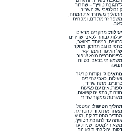
ל"תגובת טוויץ'" – שחרור
קונבולסיבי של השריר.
התהליך משחרר את המתח,
משפר זרימת דם, ומפחית
כאב.
יעילות
: מחקרים מראים
יעילות גבוהה לכאבי שרירים
כרוניים, במיוחד בצוואר,
כתפיים וגב תחתון. מחקר
של האיגוד האמריקאי
לפיזיותרפיה מצא שיפור
משמעותי בכאב ובטווח
תנועה.
מתאים ל
: נקודות טריגר
פעילות, כאבי שרירים
כרוניים, מתח שרירי,
ספורטאים עם פגיעות
חוזרות, כתפיים קפואות,
מיגרנות ממקור שרירי
תהליך הטיפול
: המטפל
מאתר את נקודת הטריגר,
מחדיר מחט דקיקה, מניע
אותה עד לתגובת הטוויץ',
משאיר למספר שניות עד
דקות. יכול להיות לא נוח