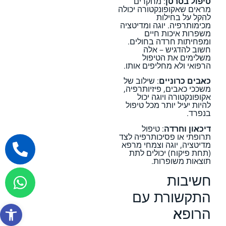
טיפול בסרטן
: מחקרים
מראים שאקופונקטורה יכולה
להקל על בחילות
מכימותרפיה. יוגה ומדיטציה
משפרות איכות חיים
ומפחיתות חרדה בחולים.
חשוב להדגיש – אלה
משלימים את הטיפול
הרפואי ולא מחליפים אותו.
כאבים כרוניים
: שילוב של
משככי כאבים, פיזיותרפיה,
אקופונקטורה ויוגה יכול
להיות יעיל יותר מכל טיפול
בנפרד.
דיכאון וחרדה
: טיפול
תרופתי או פסיכותרפיה לצד
מדיטציה, יוגה וצמחי מרפא
(תחת פיקוח) יכולים לתת
תוצאות משופרות.
חשיבות
התקשורת עם
פתח סרגל
הרופא