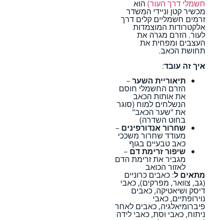
חשמלי דרך העור)
הוא
מכשיר קטן וניידי המשדר
זרמים חשמליים קלים דרך
אלקטרודות המוצמדות
לעור. הזרם מגרה את
העצבים ומפחית את
תחושת הכאב.
איך זה עובד
:
תיאוריית השער
–
הזרם החשמלי חוסם
את אותות הכאב
הנשלחים למוח (סוגר
את "שער הכאב"
בחוט השדרה)
שחרור אנדורפינים
–
מעודד שחרור משככי
כאב טבעיים בגוף
שיפור זרימת דם
–
מגביר את זרימת הדם
לאזור הכואב
מתאים ל
: כאבים כרוניים
(גב, צוואר, מפרקים), כאבי
דיסק ושיאטיקה, כאבים
נוירופתיים, כאבי
פיברומיאלגיה, כאבים לאחר
ניתוח, כאבי וסת, כאבי לידה