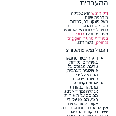
המערבית
דיקור יבש
הוא טכניקה
מודרנית שונה
מאקופונקטורה, למרות
השימוש במחטים דומות.
הטיפול מבוסס על אנטומיה
מערבית ונועד
לטפל
בנקודות טריגר (trigger
points)
בשרירים.
ההבדל מאקופונקטורה
:
דיקור יבש
: מתמקד
בשרירים ונקודות
טריגר, מבוסס על
פיזיולוגיה מערבית,
מבוצע על ידי
פיזיותרפיסטים
אקופונקטורה
:
מתמקד בנקודות
אנרגיה (מרידיאנים),
מבוסס על תיאוריית
הצ'י, מבוצע על ידי
אקופונקטוריסטים
איך זה עובד
: המחט חודרת
ישירות לנקודת הטריגר
הכואבת בשריר. זה גורם