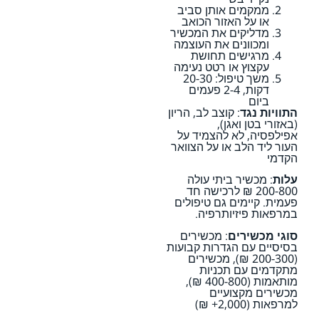
ממקמים אותן סביב
או על האזור הכואב
מדליקים את המכשיר
ומכוונים את העוצמה
מרגישים תחושת
עקצוץ או רטט נעימה
משך טיפול: 20-30
דקות, 2-4 פעמים
ביום
התוויות נגד
: קוצב לב, הריון
(באזורי בטן ואגן),
אפילפסיה, לא להצמיד על
העור ליד הלב או על הצוואר
הקדמי
עלות
: מכשיר ביתי עולה
200-800 ₪ לרכישה חד
פעמית. קיימים גם טיפולים
במרפאות פיזיותרפיה.
סוגי מכשירים
: מכשירים
בסיסיים עם הגדרות קבועות
(200-300 ₪), מכשירים
מתקדמים עם תכניות
מותאמות (400-800 ₪),
מכשירים מקצועיים
למרפאות (2,000+ ₪)