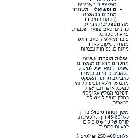
ספציפיות בשרירים
מיופשיאלי
– משחרר
מתחים בפאשיה
(רקמת החיבור)
מה מטפלים
: כאבי גב
כרוניים, כאבי צוואר ושכמות,
פגיעות ספורט,
פיברומיאלגיה, כאבי ראש
ממתח, שיקום לאחר
ניתוחים, נפיחות ובצקות
יעילות מוכחת
: עשרות
מחקרים מדעיים מאשרים
שעיסוי רפואי יעיל לטיפול
בכאבים כרוניים, במיוחד
כאבי גב תחתון. האפקט
מתמשך וללא תופעות לוואי
כמעט. ארגון הבריאות
העולמי ממליץ על עיסוי
כחלק מטיפול משולב
בכאבים.
משך וטווח טיפול
: בדרך
כלל 45-60 דקות לפגישה,
קורס של 6-10 טיפולים
לבעיות כרוניות
עלות
: 250-400 ₪ לטיפול,