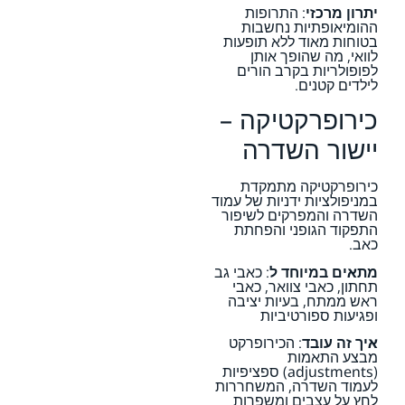
יתרון מרכזי
: התרופות
ההומיאופתיות נחשבות
בטוחות מאוד ללא תופעות
לוואי, מה שהופך אותן
לפופולריות בקרב הורים
לילדים קטנים.
כירופרקטיקה –
יישור השדרה
כירופרקטיקה מתמקדת
במניפולציות ידניות של עמוד
השדרה והמפרקים לשיפור
התפקוד הגופני והפחתת
כאב.
מתאים במיוחד ל
: כאבי גב
תחתון, כאבי צוואר, כאבי
ראש ממתח, בעיות יציבה
ופגיעות ספורטיביות
איך זה עובד
: הכירופרקט
מבצע התאמות
(adjustments) ספציפיות
לעמוד השדרה, המשחררות
לחץ על עצבים ומשפרות