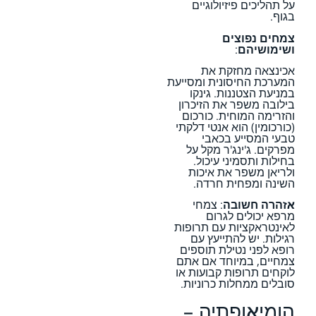
על תהליכים פיזיולוגיים
בגוף.
צמחים נפוצים
ושימושיהם
:
אכינצאה מחזקת את
המערכת החיסונית ומסייעת
במניעת הצטננות. גינקו
בילובה משפר את הזיכרון
והזרימה המוחית. כורכום
(כורכומין) הוא אנטי דלקתי
טבעי המסייע בכאבי
מפרקים. ג'ינג'ר מקל על
בחילות ותסמיני עיכול.
ולריאן משפר את איכות
השינה ומפחית חרדה.
אזהרה חשובה
: צמחי
מרפא יכולים לגרום
לאינטראקציות עם תרופות
רגילות. יש להתייעץ עם
רופא לפני נטילת תוספים
צמחיים, במיוחד אם אתם
לוקחים תרופות קבועות או
סובלים ממחלות כרוניות.
הומיאופתיה –