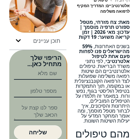
דף הבית
»
טיפולים
אלטרנטיביים: המדריך המקיף
לרפואה משלימה
מאת: צח מזרחי, מטפל
ספורט תרפיה מוסמך |
עדכון: מאי 2026 | זמן
קריאה משוער: 19 דקות
תוכן עניינים
בשנים האחרונות,
59%
מהישראלים פנו לפחות
פעם אחת לטיפול
הריפוי שלך
אלטרנטיבי
, לפי נתוני
מתחיל כאן...
משרד הבריאות. טיפולים
אלטרנטיביים הם שיטות
רפואה משלימה שפועלות
לצד הרפואה הקונבנציונלית
או במקומה, תוך התמקדות
בטיפול הוליסטי בגוף, נפש
ורוח. במאמר זה תלמדו על
הטיפולים המובילים,
היתרונות והסיכונים, איך
לבחור מטפל מוסמך, ומה
אומר המחקר המדעי על
יעילות השיטות השונות.
מהם טיפולים
שליחה