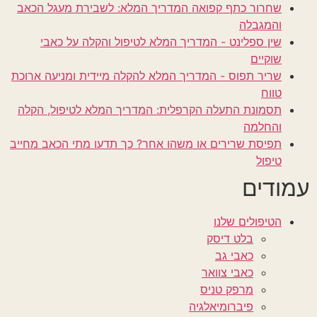
שחרור כתף קפואה המדריך המלא: לשבירת מעגל הכאב
והמגבלה
שין ספלינט - המדריך המלא לטיפול והקלה על כאבי
שוקיים
שריר תפוס - המדריך המלא להקלה מיידית ומניעה ארוכת
טווח
תסמונת התעלה הקרפלית: המדריך המלא לטיפול, הקלה
והחלמה
תפיסת שרירים או משהו אחר? כך תדעו מתי הכאב מחייב
טיפול
עמודים
הטיפולים שלנו
בלט דיסק
כאבי גב
כאבי צוואר
מרפק טניס
פיברומיאלגיה