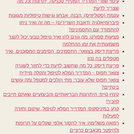
עיסוי שוודי המדריך המקיף: טכניקה, יתרונות וכל מה
שצריך לדעת
עקמת (סקוליוזיס): הבנה, אבחון וגישות טיפוליות מגוונות
פיברומיאלגיה (דאבת השרירים) – מה זה ואיך ניתן
להתמודד עם התסמינים?
פציעות ספורט: מה גורם להן ואיך טיפול טבעי יכול לקצר
משמעותית את זמן ההחלמה
פריצת דיסק בצוואר: התסמינים, הסימנים המסוכנים, ואיך
מטפלים בה נכון
פריצת דיסק: כל מה שחשוב לדעת כדי לחזור לשגרה
צוואר תפוס - המדריך המלא לטיפול והקלה מיידית
צוואר תפוס שלא עובר: מתי הולכים למטפל ומה עושים
בינתיים?
קינזיו טייפ: היתרונות הבריאותיים והביצועיים שאתם חייבים
להכיר!
קרע במיניסקוס: המדריך המלא לטיפול, שיקום וחזרה
לפעילות
רפואה משלימה: איך לחסוך אלפי שקלים על תרופות
ולהיפטר מכאבים כרוניים