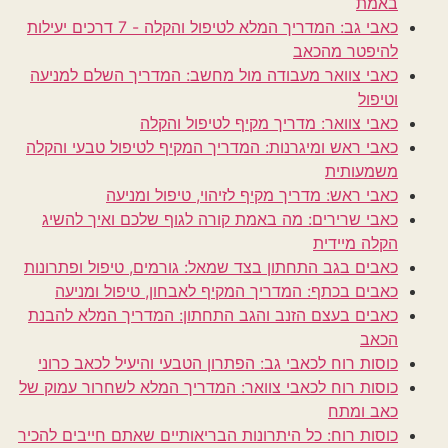
באמת
כאבי גב: המדריך המלא לטיפול והקלה - 7 דרכים יעילות
להיפטר מהכאב
כאבי צוואר מעבודה מול מחשב: המדריך השלם למניעה
וטיפול
כאבי צוואר: מדריך מקיף לטיפול והקלה
כאבי ראש ומיגרנות: המדריך המקיף לטיפול טבעי והקלה
משמעותית
כאבי ראש: מדריך מקיף לזיהוי, טיפול ומניעה
כאבי שרירים: מה באמת קורה לגוף שלכם ואיך להשיג
הקלה מיידית
כאבים בגב התחתון בצד שמאל: גורמים, טיפול ופתרונות
כאבים בכתף: המדריך המקיף לאבחון, טיפול ומניעה
כאבים בעצם הזנב והגב התחתון: המדריך המלא להבנת
הכאב
כוסות רוח לכאבי גב: הפתרון הטבעי והיעיל לכאב כרוני
כוסות רוח לכאבי צוואר: המדריך המלא לשחרור עמוק של
כאב ומתח
כוסות רוח: כל היתרונות הבריאותיים שאתם חייבים להכיר