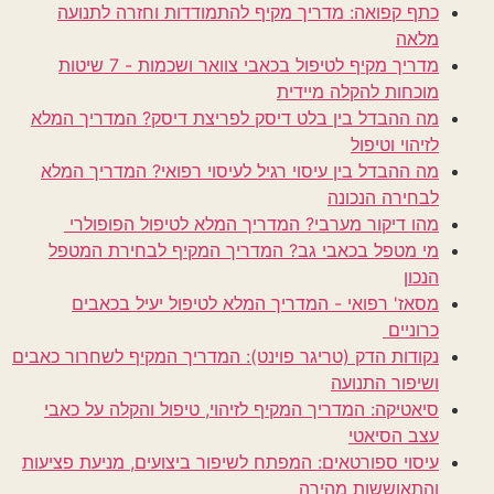
כתף קפואה: מדריך מקיף להתמודדות וחזרה לתנועה
מלאה
מדריך מקיף לטיפול בכאבי צוואר ושכמות - 7 שיטות
מוכחות להקלה מיידית
מה ההבדל בין בלט דיסק לפריצת דיסק? המדריך המלא
לזיהוי וטיפול
מה ההבדל בין עיסוי רגיל לעיסוי רפואי? המדריך המלא
לבחירה הנכונה
מהו דיקור מערבי? המדריך המלא לטיפול הפופולרי
מי מטפל בכאבי גב? המדריך המקיף לבחירת המטפל
הנכון
מסאז' רפואי - המדריך המלא לטיפול יעיל בכאבים
כרוניים
נקודות הדק (טריגר פוינט): המדריך המקיף לשחרור כאבים
ושיפור התנועה
סיאטיקה: המדריך המקיף לזיהוי, טיפול והקלה על כאבי
עצב הסיאטי
עיסוי ספורטאים: המפתח לשיפור ביצועים, מניעת פציעות
והתאוששות מהירה