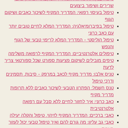
שרירים ושיפור ביצועים
טיפול בעיסוי רפואי: המדריך המקיף לשיכוך כאבים ושיקום
הגוף
טיפול בפיברומיאלגיה: המדריך המלא לחיים טובים יותר
עם כאב כרוני
טיפול הוליסטי - המדריך המלא לריפוי טבעי של הגוף
והנפש
טיפולים אלטרנטיביים: המדריך המקיף לרפואה משלימה
טיפים מובילים לשיקום פציעות ספורט שכל ספורטאי צריך
לדעת
טניס אלבו: מדריך מקיף לכאב במרפק - סיבות, תסמינים
ודרכי טיפול
טנס חשמל: הפתרון הטבעי לשיכוך כאבים ללא תרופות
מדריך מקיף
כאב כרוני: איך לחזור לחיים ללא סבל עם רפואה
אלטרנטיבית
כאבי ברכיים: המדריך המקיף לזיהוי, טיפול והקלה יעילה
כאבי גב עליון: מה גורם להם ואיך טיפול טבעי יכול לעזור