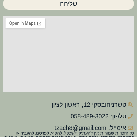
שליחה
טשרניחובסקי 12, ראשון לציון
טלפון: 058-489-3022
אימייל: tzach8@gmail.com
כל הזכויות שמורות אין להעתיק, לשכפל, להפיץ, לפרסם, להעביר או