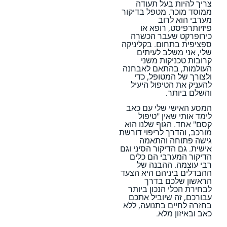
צריך להיות בעל תעודה
ממוסד מוכר. מטפל בדיקור
מערבי הוא לרוב
פיזיותרפיסט, רופא או
כירופרקט שעבר הכשרה
ספציפית בתחום. בקליניקה
שלי, אני משלב לעיתים
קרובות טכניקות משני
העולמות, בהתאם לאבחנה
ולצורך של המטופל, כדי
להעניק את הטיפול היעיל
והשלם ביותר.
המסע האישי שלי עם כאב
לימד אותי שאין "טיפול
קסם" אחד. הגוף שלנו הוא
מורכב, והדרך לריפוי דורשת
גישה פתוחה והתאמה
אישית. גם הדיקור הסיני וגם
הדיקור המערבי הם כלים
רבי עוצמה. ההבנה של
ההבדלים ביניהם היא הצעד
הראשון שלכם בדרך
לבחירת הכלי הנכון ביותר
עבורכם, זה שיוביל אתכם
בחזרה לחיים בתנועה, ללא
כאב ובאיזון מלא.