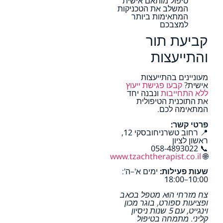
טיפול מותאם אישית
המשלב את הטכניקות
המתאימות ביותר
למצבכם
קביעת תור
והתייעצות
מעוניינים בהתייעצות
אישית?
קבעו פגישת ייעוץ
ללא התחייבות
ונבנה יחד
את התוכנית הטיפולית
המתאימה לכם.
פרטי קשר:
📍 רחוב טשרניחובסקי 12,
ראשון לציון
📞 058-4893022
www.tzachtherapist.co.il
🌐
שעות פעילות:
ימים א'–ה':
10:00–18:00
צח מזרחי הוא מטפל בכאב
ופציעות ספורט, בוגר מכון
וינגייט, עם 5 שנות ניסיון
קליני. מתמחה בטיפול