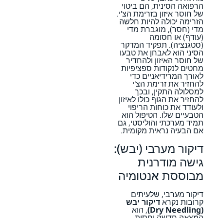
הרפואה הסינית, הם ביטוי
של חוסר איזון בזרימת הצ'י.
הזרימה יכולה להיות חלשה
מדי (חסר), מוגברת מדי
(עודף) או חסומה
(סטגנציה). תפקיד המדקר
הסיני הוא לאבחן את טבעו
של חוסר האיזון ולהחדיר
מחטים לנקודות ספציפיות
לאורך המרידיאניים כדי
להחזיר את זרימת הצ'י
למסלולה התקין, ובכך
להחזיר את הגוף כולו לאיזון
ולעודד את כוחות הריפוי
הטבעיים שלו. הטיפול הוא
תמיד מערכתי והוליסטי, גם
אם הבעיה נראית מקומית.
דיקור מערבי (יבש):
גישה מודרנית
מבוססת אנטומיה
דיקור מערבי, שלעיתים
קרובות נקרא
דיקור יבש
(Dry Needling)
, הוא
המצאה חדשה יחסית,