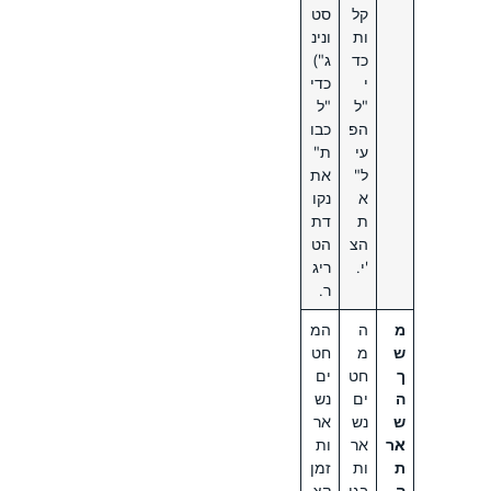
קל
סט
ות
ונינ
כד
ג")
י
כדי
"ל
"ל
הפ
כבו
עי
ת"
ל"
את
א
נקו
ת
דת
הצ
הט
'י.
ריג
ר.
מ
ה
המ
ש
מ
חט
ך
חט
ים
ה
ים
נש
ש
נש
אר
אר
אר
ות
ת
ות
זמן
ה
בגו
קצ