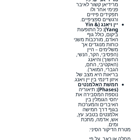
מרידיאן קשור לאיבר
פנימי אחר ולו
תפקידים פיזיים
ורגשיים ספציפיים.
יין ויאנג (Yin &
Yang):
כל התופעות
ביקום, כולל גוף
האדם, מורכבות משני
כוחות מנוגדים אך
משלימים – היין
(הפסיבי, הקר, הנשי,
החשוך) והיאנג
(האקטיבי, החם,
הגברי, המואר).
בריאות היא מצב של
איזון דינמי בין יין ויאנג.
חמשת האלמנטים
(Phases):
תיאוריה
נוספת המסבירה את
יחסי הגומלין בין
האיברים והמערכות
בגוף דרך חמישה
אלמנטים בטבע: עץ,
אש, אדמה, מתכת
ומים.
מטרת הדיקור הסיני:
מחלה או כאב, על פי