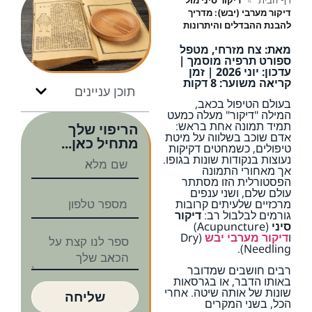
דף הבית
»
דיקור סיני מול
דיקור מערבי (יבש): מדריך
להבנת ההבדלים והיתרונות
מאת: צח מזרחי, מטפל
ספורט תרפיה מוסמך |
עדכון: יוני 2026 | זמן
קריאה משוער: 8 דקות
תוכן עניינים
בעולם הטיפול בכאב,
המילה "דיקור" מעלה כמעט
תמיד תמונה אחת בראש:
הריפוי שלך
אדם שוכב בשלווה על מיטת
מתחיל כאן...
טיפולים, כשמחטים דקיקות
נעוצות בנקודות שונות בגופו.
אך מאחורי התמונה
הפסטורלית הזו מסתתר
עולם שלם, ושני ענפים
מרכזיים שלעיתים קרובות
גורמים לבלבול רב:
דיקור
סיני
(Acupuncture)
ו
דיקור מערבי יבש
(Dry
Needling).
רבים חושבים שמדובר
באותו הדבר, או בגרסאות
שונות של אותה שיטה. אחרי
שליחה
הכל, בשני המקרים