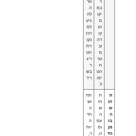
וי
טר
במ
ה
יקו
לה
ם
גיע
הנ
למ
קו
רכז
דה
נקו
וב
דת
מ
הט
טר
ריג
ת
ר
הט
בש
יפו
ריר
ל.
.
ת
ת
תח
חו
חו
וש
ש
ש
ה
ה
ה
חד
בז
עמ
ה
מן
ומ
יות
הד
ה,
ר,