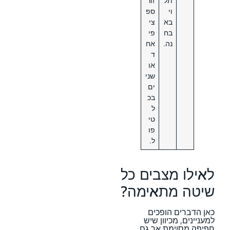
תל
זור
וי
ספ
בא
צי
בח
פי
נה.
אח
ד
או
שני
ים
בכ
ל
טי
פו
ל.
לאילו מצבים כל
שיטה מתאימה?
כאן הדברים הופכים
למעניינים, מכיוון שיש
חפיפה מסוימת אך גם