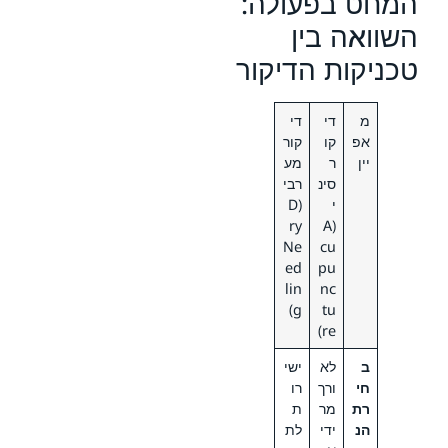
המחט בפעולה:
השוואה בין
טכניקות הדיקור
מ
די
די
אפ
קו
קור
יין
ר
מע
סינ
רבי
י
(D
ry
(A
Ne
cu
ed
pu
lin
nc
g)
tu
re)
ב
לא
ישי
חי
ורך
רו
רת
מר
ת
הנ
ידי
לת