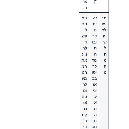
").
צר
ה.
מנ
לע
המ
יפו
יתי
טפ
לצ
ם
ל
יה
קר
עש
ש
ובו
וי
ל
ת
לה
ה
ה
ניע
מ
מד
את
ח
קר
המ
ט
יסו
חט
בב
מע
או
לה
יני
ומ
ע
טה
א
(ט
ת
כני
ה
קת
מ
ה"
חט
פי