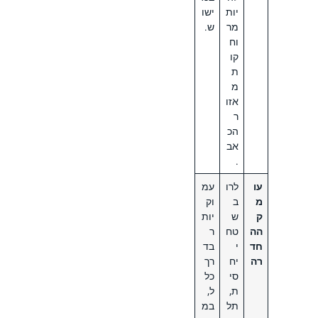
יות
ישו
מר
ש.
וח
קו
ת
מ
אזו
ר
הכ
אב
.
עו
לרו
עמ
מ
ב
וק
ק
ש
יות
הה
טח
ר
חד
י
בד
רה
יח
רך
סי
כל
ת,
ל,
תל
במ