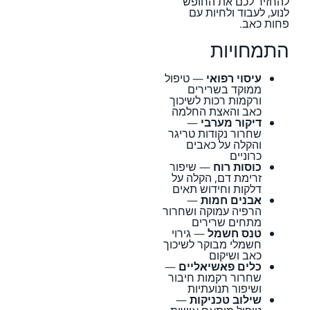
להחזיר לכם את החופש
לנוע, לעבוד ולחיות עם
פחות כאב.
התמחויות
עיסוי רפואי
— טיפול
ממוקד בשרירים
ורקמות רכות לשיכוך
כאב והאצת החלמה
דיקור מערבי
—
שחרור נקודות טריגר
והקלה על כאבים
כרוניים
כוסות רוח
— שיפור
זרימת דם, הקלה על
דלקות וחידוש תאים
אבנים חמות
—
הרפיה עמוקה ושחרור
מתחים שרירים
טנס חשמל
— גירוי
חשמלי מבוקר לשיכוך
כאב ושיקום
כלים פאשיאליים
—
שחרור רקמות חיבור
ושיפור תנועתיות
שילוב טכניקות
—