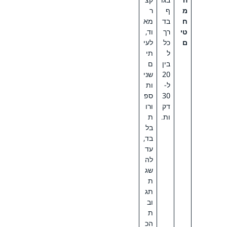
מ
ף
ר
ח
בד
מא
טי
רך
וד,
ם
כל
לעי
ל
תי
בין
ם
20
שני
ל-
ות
30
ספ
דק
ורו
ות.
ת
בל
בד,
עד
לה
שג
ת
תג
וב
ת
הכ