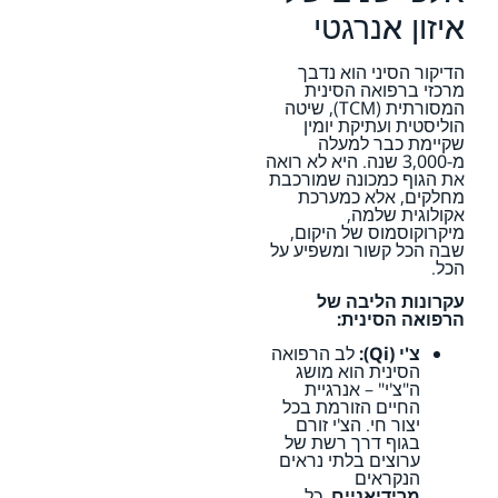
איזון אנרגטי
הדיקור הסיני הוא נדבך
מרכזי ברפואה הסינית
המסורתית (TCM), שיטה
הוליסטית ועתיקת יומין
שקיימת כבר למעלה
מ-3,000 שנה. היא לא רואה
את הגוף כמכונה שמורכבת
מחלקים, אלא כמערכת
אקולוגית שלמה,
מיקרוקוסמוס של היקום,
שבה הכל קשור ומשפיע על
הכל.
עקרונות הליבה של
הרפואה הסינית:
צ'י (Qi):
לב הרפואה
הסינית הוא מושג
ה"צ'י" – אנרגיית
החיים הזורמת בכל
יצור חי. הצ'י זורם
בגוף דרך רשת של
ערוצים בלתי נראים
הנקראים
מרידיאניים
. כל