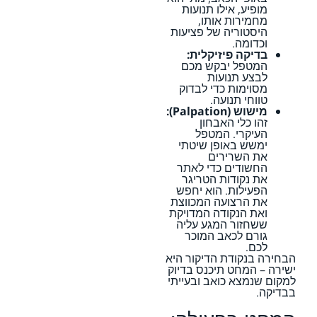
מופיע, אילו תנועות
מחמירות אותו,
היסטוריה של פציעות
וכדומה.
בדיקה פיזיקלית:
המטפל יבקש מכם
לבצע תנועות
מסוימות כדי לבדוק
טווחי תנועה.
מישוש (Palpation):
זהו כלי האבחון
העיקרי. המטפל
ימשש באופן שיטתי
את השרירים
החשודים כדי לאתר
את נקודות הטריגר
הפעילות. הוא יחפש
את הרצועה המכווצת
ואת הנקודה המדויקת
ששחזור המגע עליה
גורם לכאב המוכר
לכם.
הבחירה בנקודת הדיקור היא
ישירה – המחט תיכנס בדיוק
למקום שנמצא כואב ובעייתי
בבדיקה.