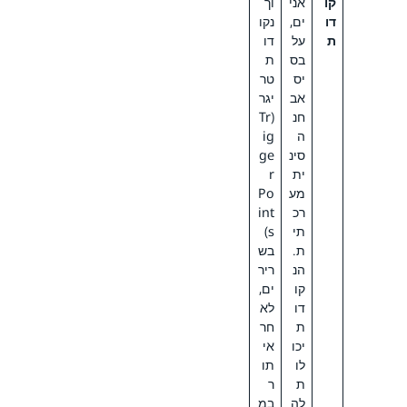
קו
אני
וך
דו
ים,
נקו
ת
על
דו
בס
ת
יס
טר
אב
יגר
חנ
(Tr
ה
ig
סינ
ge
ית
r
מע
Po
רכ
int
תי
s)
ת.
בש
הנ
ריר
קו
ים,
דו
לא
ת
חר
יכו
אי
לו
תו
ת
ר
לה
במ