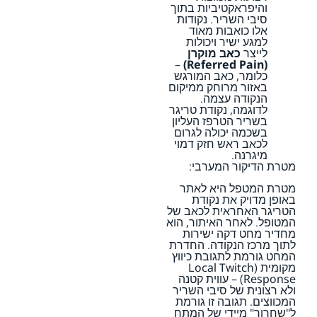
והיפראקטיביות בתוך
סיבי השריר. נקודות
אלו כואבות מאוד
למגע ישיר ויכולות
לייצר
כאב מוקרן
–
(Referred Pain)
כלומר, כאב המורגש
באזור מרוחק ממיקום
הנקודה עצמה.
לדוגמה, נקודת טריגר
בשריר הטרפז העליון
בשכמה יכולה לגרום
לכאב ראש חזק דמוי
מיגרנה.
מטרת הדיקור המערבי:
מטרת המטפל היא לאתר
באופן מדויק את נקודת
הטריגר האחראית לכאב של
המטופל. לאחר האיתור, הוא
מחדיר מחט דקה ישירות
לתוך מרכז הנקודה. החדרת
המחט גורמת לתגובת כיווץ
מקומית (Local Twitch
Response) – עווית קטנה
ולא רצונית של סיבי השריר
המכווצים. תגובה זו גורמת
ל"שחרור" מיידי של המתח