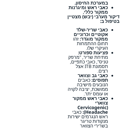
במערכת החיסון.
כאבי ראש ומיגרנות
ממקור כללי.
דיקור מערבי (יבש) מצטיין
בטיפול ב:
כאבי שריר-שלד
אקוטיים וכרוניים
ממקור מוגדר:
זהו
תחום ההתמחות
העיקרי שלו.
פציעות ספורט:
מתיחת שריר, "מרפק
טניס", כאבי כתפיים,
תסמונת ITB אצל
רצים.
כאבי גב וצוואר
תפוסים:
כאבים
הנובעים מישיבה
ממושכת, יציבה לקויה
או עומס יתר.
כאבי ראש ממקור
צווארי
(Cervicogenic
Headache):
כאבי
ראש הנגרמים ישירות
מנקודות טריגר
בשרירי הצוואר