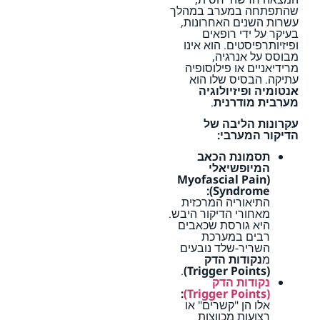
שהתפתחה במערב במהלך
עשרות השנים האחרונות,
בעיקר על ידי רופאים
ופיזיותרפיסטים. הוא אינו
מבוסס על אנרגיה,
מרידיאניים או פילוסופיה
עתיקה. הבסיס שלו הוא
אנטומיה ופיזיולוגיה
מערבית מודרנית
.
עקרונות הליבה של
הדיקור המערבי:
תסמונת הכאב
המיופשיאלי
(Myofascial Pain
Syndrome):
התיאוריה המרכזית
מאחורי הדיקור היבש.
היא גורסת שכאבים
רבים במערכת
השריר-שלד נובעים
מ
נקודות הדק
.
(Trigger Points)
נקודות הדק
:
(Trigger Points)
אלו הן "קשרים" או
רצועות מכווצות