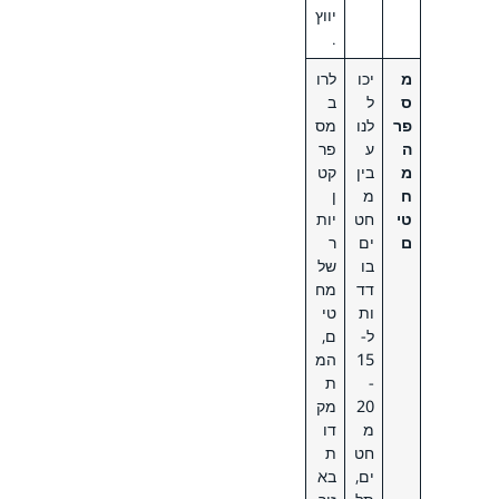
יווץ
.
מ
יכו
לרו
ס
ל
ב
פר
לנו
מס
ה
ע
פר
מ
בין
קט
ח
מ
ן
טי
חט
יות
ם
ים
ר
בו
של
דד
מח
ות
טי
ל-
ם,
15
המ
-
ת
20
מק
מ
דו
חט
ת
ים,
בא