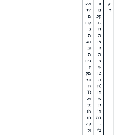
יקו
זר
ולע
ר
ם
יתי
קל,
ם
כב
קרו
דו
בו
ת
ת
או
תג
ה
וב
ת
ת
פ
כיוו
ש
ץ
טו
מק
ת
ומי
(ת
ת
חו
(T
ש
wi
ת
tc
ה"
h)
דה
חז
-
קה
צ'י
וק