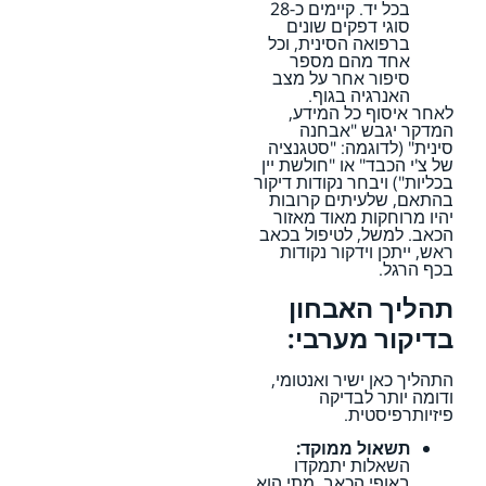
בכל יד. קיימים כ-28
סוגי דפקים שונים
ברפואה הסינית, וכל
אחד מהם מספר
סיפור אחר על מצב
האנרגיה בגוף.
לאחר איסוף כל המידע,
המדקר יגבש "אבחנה
סינית" (לדוגמה: "סטגנציה
של צ'י הכבד" או "חולשת יין
בכליות") ויבחר נקודות דיקור
בהתאם, שלעיתים קרובות
יהיו מרוחקות מאוד מאזור
הכאב. למשל, לטיפול בכאב
ראש, ייתכן וידקור נקודות
בכף הרגל.
תהליך האבחון
בדיקור מערבי:
התהליך כאן ישיר ואנטומי,
ודומה יותר לבדיקה
פיזיותרפיסטית.
תשאול ממוקד:
השאלות יתמקדו
באופי הכאב, מתי הוא