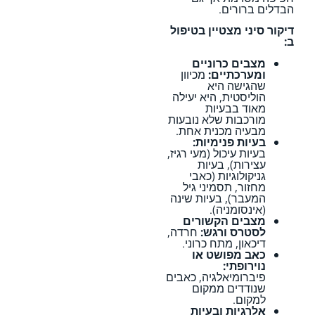
הבדלים ברורים.
דיקור סיני מצטיין בטיפול
ב:
מצבים כרוניים
ומערכתיים:
מכיוון
שהגישה היא
הוליסטית, היא יעילה
מאוד בבעיות
מורכבות שלא נובעות
מבעיה מכנית אחת.
בעיות פנימיות:
בעיות עיכול (מעי רגיז,
עצירות), בעיות
גניקולוגיות (כאבי
מחזור, תסמיני גיל
המעבר), בעיות שינה
(אינסומניה).
מצבים הקשורים
לסטרס ורגש:
חרדה,
דיכאון, מתח כרוני.
כאב מפושט או
נוירופתי:
פיברומיאלגיה, כאבים
שנודדים ממקום
למקום.
אלרגיות ובעיות